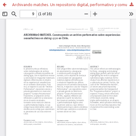
Archivando matches. Un repositorio digital, performativo y comunitario sobre experiencias sexoafectivas en dating apps