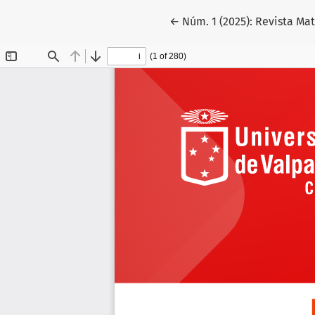
Volver a los detalles del a
←
Núm. 1 (2025): Revista Ma