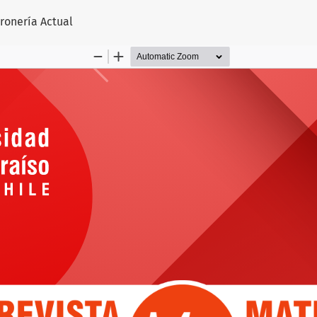
rtículo
tronería Actual