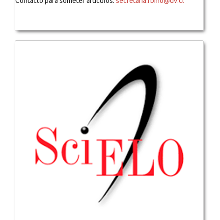
Contacto para someter artículos:
secretaria.rbmo@uv.cl