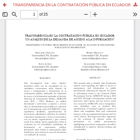
TRANSPARENCIA EN LA CONTRATACIÓN PÚBLICA EN ECUADOR: UN ANÁLISIS DE LA DEMANDA DE ACCESO A LA INFORMACIÓN