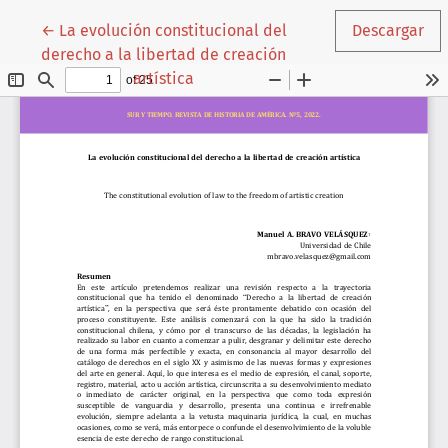
Volver a los detalles del artículo
←
La evolución constitucional del
Descargar
derecho a la libertad de creación
artística