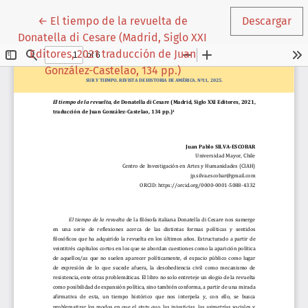
Volver a los detalles del artículo
←
El tiempo de la revuelta de
Descargar
Donatella di Cesare (Madrid, Siglo XXI
Editores, 2021 traducción de Juan
González-Castelao, 134 pp.)