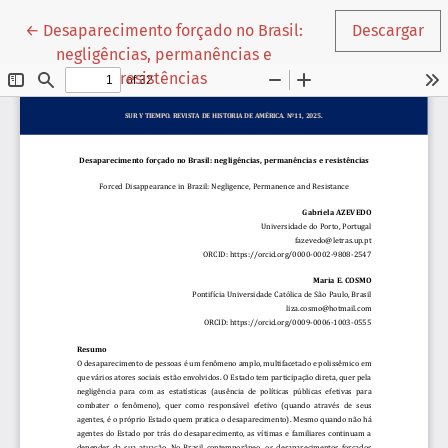
Volver a los detalles del artículo
←
Desaparecimento forçado no Brasil:
Descargar
negligências, permanências e
resistências