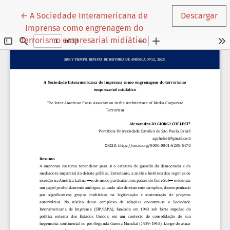
Volver a los detalles del artículo
←
A Sociedade Interamericana de
Descargar
Imprensa como engrenagem do
terrorismo empresarial midiático