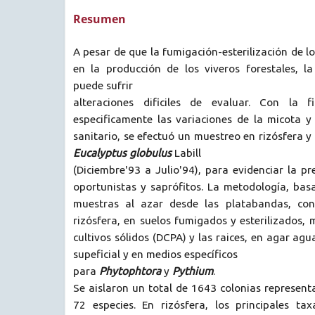
Resumen
A pesar de que la fumigación-esterilización de lo
en la producción de los viveros forestales, la
puede sufrir
alteraciones dificiles de evaluar. Con la f
especificamente las variaciones de la micota y
sanitario, se efectuó un muestreo en rizósfera y
Eucalyptus globulus
Labill
(Diciembre'93 a Julio'94), para evidenciar la p
oportunistas y saprófitos. La metodología, bas
muestras al azar desde las platabandas, cons
rizósfera, en suelos fumigados y esterilizados, 
cultivos sólidos (DCPA) y las raices, en agar agua
supeficial y en medios específicos
para
Phytophtora
y
Pythium
.
Se aislaron un total de 1643 colonias represen
72 especies. En rizósfera, los principales t