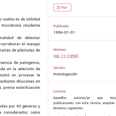
PDF
s suelos es de utilidad
 microbiota residente
Publicado
1996-01-01
inalidad de detectar
 corroborar el manejo
Número
 raíces de plántulas de
Vol. 11 (1996)
resencia de patógenos,
Sección
ada en la selección de
Investigación
istió en procesar la
mediante diluciones en
, previa esterilización
Licencia
Aquellos autores/as que ten
publicaciones con esta revista, aceptan 
tadas por 40 géneros y
términos siguientes:
axa considerados como