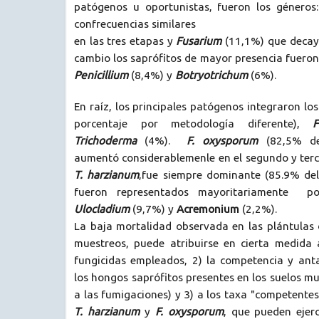
patógenos u oportunistas, fueron los géneros:
confrecuencias similares
en las tres etapas y
Fusarium
(11,1%) que decayó
cambio los saprófitos de mayor presencia fuero
Penicillium
(8,4%) y
Botryotrichum
(6%).
En raíz, los principales patógenos integraron lo
porcentaje por metodología diferente),
F
Trichoderma
(4%).
F. oxysporum
(82,5% del
aumentó considerablemenle en el segundo y terc
T. harzianum
,fue siempre dominante (85.9% del 
fueron representados mayoritariamente 
Ulocladium
(9,7%) y
Acremonium
(2,2%).
La baja mortalidad observada en las plántulas 
muestreos, puede atribuirse en cierta medida a
fungicidas empleados, 2) la competencia y ant
los hongos saprófitos presentes en los suelos mu
a las fumigaciones) y 3) a los taxa "competentes
T. harzianum
y
F. oxysporum
, que pueden ejerc