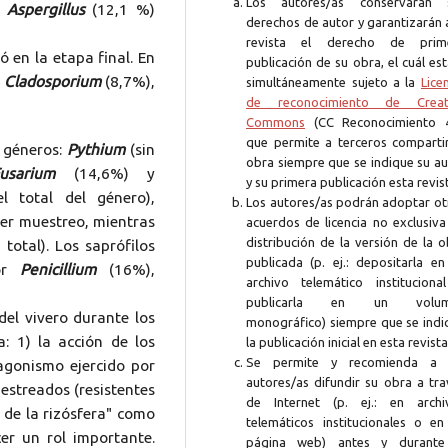
Los autores/as conservarán 
Aspergillus
(12,1 %)
derechos de autor y garantizarán 
revista el derecho de prim
 en la etapa final. En
publicación de su obra, el cuál es
n
Cladosporium
(8,7%),
simultáneamente sujeto a la
Lice
de reconocimiento de Creat
Commons
(CC Reconocimiento 4
que permite a terceros compartir
s géneros:
Pythium
(sin
obra siempre que se indique su au
usarium
(14,6%) y
y su primera publicación esta revis
 total del género),
Los autores/as podrán adoptar ot
er muestreo, mientras
acuerdos de licencia no exclusiva
distribución de la versión de la 
total). Los saprófilos
publicada (p. ej.: depositarla en
por
Penicillium
(16%),
archivo telemático instituciona
publicarla en un volum
del vivero durante los
monográfico) siempre que se indi
: 1) la acción de los
la publicación inicial en esta revista
Se permite y recomienda a 
agonismo ejercido por
autores/as difundir su obra a tra
estreados (resistentes
de Internet (p. ej.: en archi
 de la rizósfera" como
telemáticos institucionales o en
er un rol importante.
página web) antes y durante