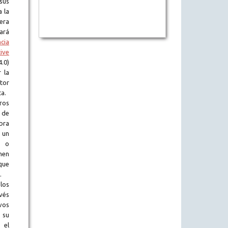
sus
a la
era
tará
ncia
ive
.0)
 la
tor
ta.
ros
 de
obra
 un
l o
en
que
.
los
vés
vos
 su
 el