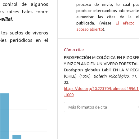
 conlrol de algunos
proceso de envío, lo cual pu
producir intercambios interesante
as raíces tales como:
aumentar las citas de la o
illei.
publicada. (Véase
El efecto 
acceso abierto
).
 los suelos de viveros
les periódicos en el
Cómo citar
PROSPECCIÓN MICOLÓGICA EN RIZOSF
Y RIZOPLANO EN UN VIVERO FORESTAL
Eucalyptus globulus Labill EN LA V REG
(CHILE). (1996).
Boletín Micológico
,
11
,
32.
https://doi.org/10.22370/bolmicol.1996.1
.1000
Más formatos de cita