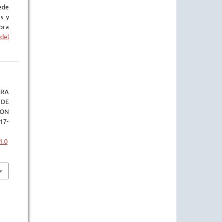
ede
s y
bra
del
ERA
 DE
ION
 17-
1.0