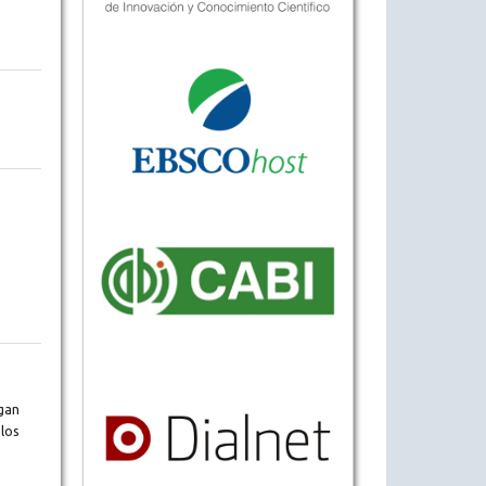
gan
los