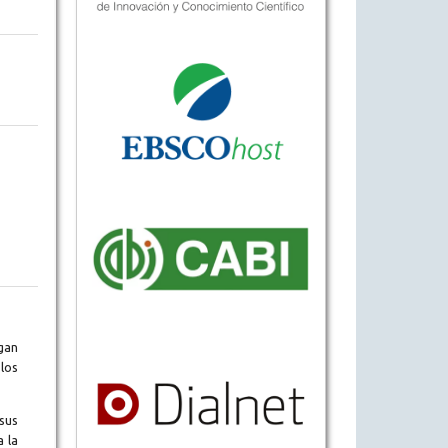
gan
los
sus
a la