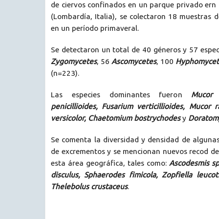
de ciervos confinados en un parque privado ern 
(Lombardía, Italia), se colectaron 18 muestras 
en un período primaveral.
Se detectaron un total de 40 géneros y 57 especi
Zygomycetes
, 56
Ascomycetes
, 100
Hyphomycet
(n=223).
Las especies dominantes fueron
Mucor 
penicillioides, Fusarium verticillioides, Mucor
versicolor, Chaetomium bostrychodes
y
Doratomy
Se comenta la diversidad y densidad de algunas
de excrementos y se mencionan nuevos recod d
esta área geográfica, tales como:
Ascodesmis sp
disculus, Sphaerodes fimicola, Zopfiella leucot
Thelebolus crustaceus
.