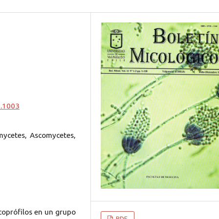
0.1003
mycetes, Ascomycetes,
coprófilos en un grupo
PDF