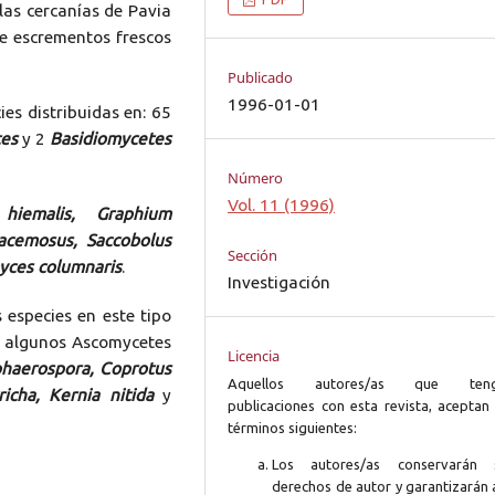
las cercanías de Pavia
de escrementos frescos
Publicado
1996-01-01
es distribuidas en: 65
es
y 2
Basidiomycetes
Número
Vol. 11 (1996)
hiemalis, Graphium
 racemosus, Saccobolus
Sección
ces columnaris
.
Investigación
 especies en este tipo
e algunos Ascomycetes
Licencia
haerospora, Coprotus
Aquellos autores/as que ten
richa, Kernia nitida
y
publicaciones con esta revista, aceptan 
términos siguientes:
Los autores/as conservarán 
derechos de autor y garantizarán 