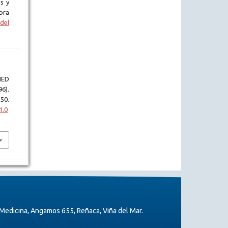
s y
bra
del
NED
6).
50.
1.0
Medicina, Angamos 655, Reñaca, Viña del Mar.