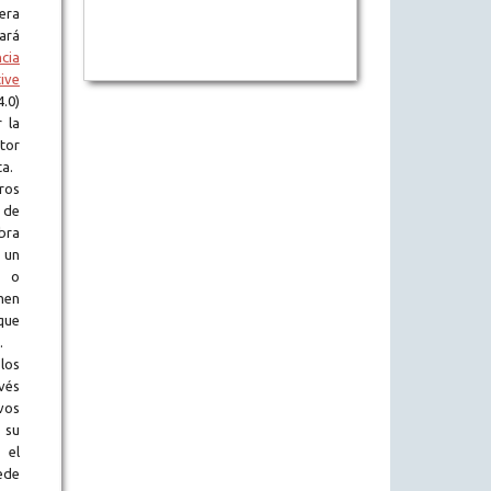
era
tará
ncia
ive
.0)
 la
tor
ta.
ros
 de
obra
 un
l o
en
que
.
los
vés
vos
 su
 el
ede