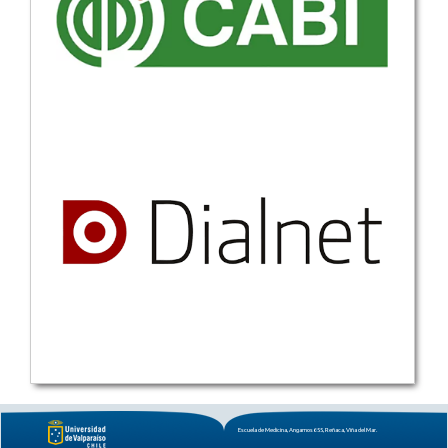
Escuela de Medicina, Angamos 655, Reñaca, Viña del Mar.