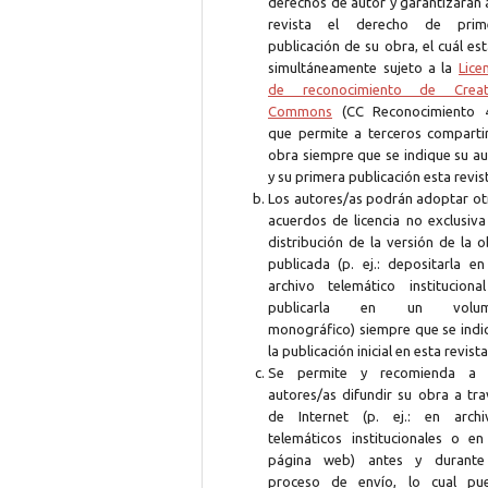
derechos de autor y garantizarán 
revista el derecho de prim
publicación de su obra, el cuál es
simultáneamente sujeto a la
Lice
de reconocimiento de Creat
Commons
(CC Reconocimiento 4
que permite a terceros compartir
obra siempre que se indique su au
y su primera publicación esta revis
Los autores/as podrán adoptar ot
acuerdos de licencia no exclusiva
distribución de la versión de la 
publicada (p. ej.: depositarla en
archivo telemático instituciona
publicarla en un volum
monográfico) siempre que se indi
la publicación inicial en esta revista
Se permite y recomienda a 
autores/as difundir su obra a tra
de Internet (p. ej.: en archi
telemáticos institucionales o en
página web) antes y durante
proceso de envío, lo cual pu