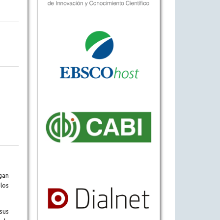
gan
los
sus