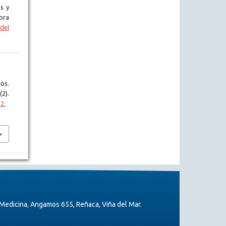
s y
bra
del
os.
(2).
2.
Medicina, Angamos 655, Reñaca, Viña del Mar.