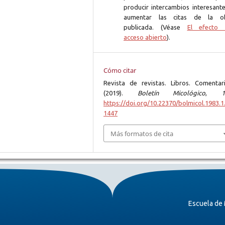
producir intercambios interesante
aumentar las citas de la o
publicada. (Véase
El efecto 
acceso abierto
).
Cómo citar
Revista de revistas. Libros. Comentari
(2019).
Boletín Micológico
,
1
https://doi.org/10.22370/bolmicol.1983.1.
1447
Más formatos de cita
Escuela de 