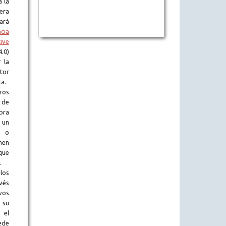
a la
era
tará
ncia
ive
.0)
 la
tor
ta.
ros
 de
obra
 un
l o
en
que
.
los
vés
vos
 su
 el
ede