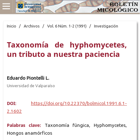
Inicio
/
Archivos
/
Vol. 6 Núm. 1-2 (1991)
/
Investigación
Taxonomía de hyphomycetes,
un tributo a nuestra paciencia
Eduardo Piontelli L.
Universidad de Valparaíso
DOI:
https://doi.org/10.22370/bolmicol.1991.6.1-
2.1602
Palabras clave:
Taxonomía fúngica, Hyphomycetes,
Hongos anamórficos