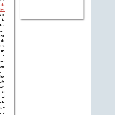
ncia
ive
.0)
 la
tor
ta.
ros
 de
obra
 un
l o
en
que
.
los
vés
vos
 su
 el
ede
s y
bra