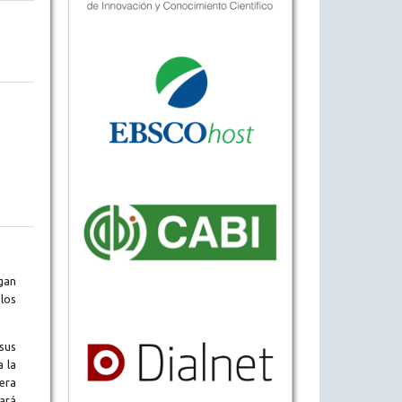
gan
los
sus
a la
era
tará