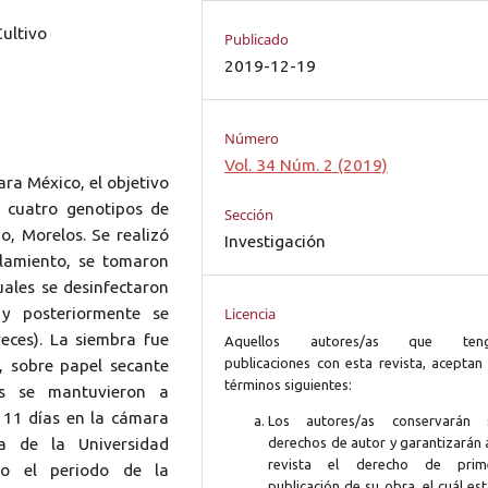
Cultivo
Publicado
2019-12-19
Número
Vol. 34 Núm. 2 (2019)
ara México, el objetivo
n cuatro genotipos de
Sección
o, Morelos. Se realizó
Investigación
lamiento, se tomaron
uales se desinfectaron
y posteriormente se
Licencia
eces). La siembra fue
Aquellos autores/as que ten
publicaciones con esta revista, aceptan 
, sobre papel secante
términos siguientes:
as se mantuvieron a
 11 días en la cámara
Los autores/as conservarán 
ía de la Universidad
derechos de autor y garantizarán 
revista el derecho de prim
do el periodo de la
publicación de su obra, el cuál es