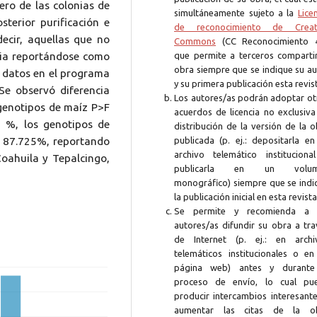
ero de las colonias de
simultáneamente sujeto a la
Lice
sterior purificación e
de reconocimiento de Creat
decir, aquellas que no
Commons
(CC Reconocimiento 4
ncia reportándose como
que permite a terceros compartir
obra siempre que se indique su au
s datos en el programa
y su primera publicación esta revis
Se observó diferencia
Los autores/as podrán adoptar ot
 genotipos de maíz P>F
acuerdos de licencia no exclusiva
7 %, los genotipos de
distribución de la versión de la 
o 87.725%, reportando
publicada (p. ej.: depositarla en
archivo telemático instituciona
Coahuila y Tepalcingo,
publicarla en un volum
monográfico) siempre que se indi
la publicación inicial en esta revista
Se permite y recomienda a 
autores/as difundir su obra a tra
de Internet (p. ej.: en archi
telemáticos institucionales o en
página web) antes y durante
proceso de envío, lo cual pu
producir intercambios interesante
aumentar las citas de la o