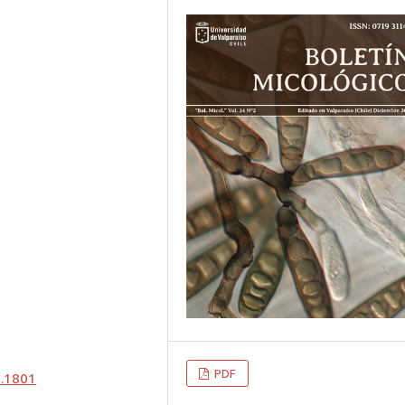
PDF
2.1801