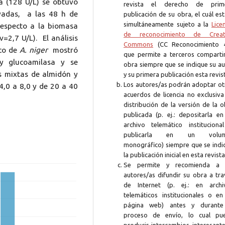
 (128 U/L) se obtuvo
revista el derecho de prim
ayadas, a las 48 h de
publicación de su obra, el cuál es
simultáneamente sujeto a la
Lice
respecto a la biomasa
de reconocimiento de Creat
=2,7 U/L). El análisis
Commons
(CC Reconocimiento 4
ico de
A. niger
mostró
que permite a terceros compartir
y glucoamilasa y se
obra siempre que se indique su au
s mixtas de almidón y
y su primera publicación esta revis
Los autores/as podrán adoptar ot
4,0 a 8,0 y de 20 a 40
acuerdos de licencia no exclusiva
distribución de la versión de la 
publicada (p. ej.: depositarla en
archivo telemático instituciona
publicarla en un volum
monográfico) siempre que se indi
la publicación inicial en esta revista
Se permite y recomienda a 
autores/as difundir su obra a tra
de Internet (p. ej.: en archi
telemáticos institucionales o en
página web) antes y durante
proceso de envío, lo cual pu