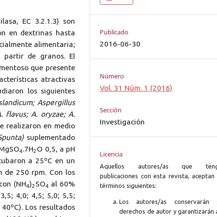
lasa, EC 3.2.1.3) son
Publicado
ón en dextrinas hasta
2016-06-30
ecialmente alimentaria;
partir de granos. El
lamentoso que presente
Número
cterísticas atractivas
Vol. 31 Núm. 1 (2016)
diaron los siguientes
slandicum; Aspergillus
Sección
. flavus; A. oryzae; A.
Investigación
e realizaron en medio
Spunta)
suplementado
 MgSO
.7H
O 0,5, a pH
4
2
Licencia
cubaron a 25ºC en un
Aquellos autores/as que ten
n de 250 rpm. Con los
publicaciones con esta revista, aceptan 
 con (NH
)
SO
al 60%
términos siguientes:
4
2
4
,5; 4,0; 4,5; 5,0; 5,5;
Los autores/as conservarán 
y 40ºC). Los resultados
derechos de autor y garantizarán 