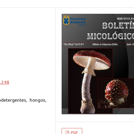
1.248
iodetergentes, hongos,
PDF