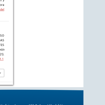
s y
bra
del
OSO
SAS
TES
tín
(1).
1.1