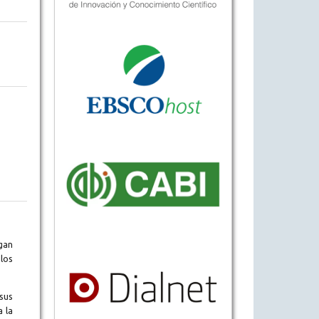
gan
los
sus
a la