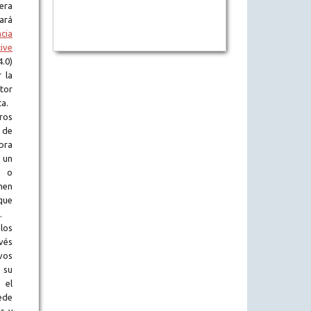
era
tará
ncia
ive
.0)
 la
tor
ta.
ros
 de
obra
 un
l o
en
que
.
los
vés
vos
 su
 el
ede