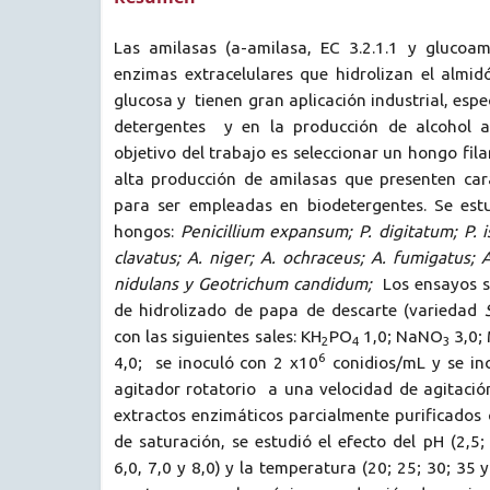
Las amilasas (a-amilasa, EC 3.2.1.1 y glucoami
enzimas extracelulares que hidrolizan el almid
glucosa y tienen gran aplicación industrial, esp
detergentes y en la producción de alcohol a 
objetivo del trabajo es seleccionar un hongo fi
alta producción de amilasas que presenten cara
para ser empleadas en biodetergentes. Se estu
hongos:
Penicillium expansum; P. digitatum; P. i
clavatus; A. niger; A. ochraceus; A. fumigatus; A
nidulans y Geotrichum candidum;
Los ensayos s
de hidrolizado de papa de descarte (variedad
con las siguientes sales: KH
PO
1,0; NaNO
3,0;
2
4
3
6
4,0; se inoculó con 2 x10
conidios/mL y se in
agitador rotatorio a una velocidad de agitació
extractos enzimáticos parcialmente purificados
de saturación, se estudió el efecto del pH (2,5; 3
6,0, 7,0 y 8,0) y la temperatura (20; 25; 30; 35 