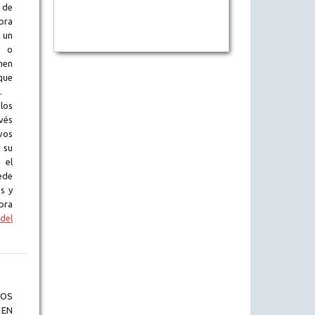
 de
obra
 un
l o
en
que
.
los
vés
vos
 su
 el
ede
s y
bra
del
OS
 EN