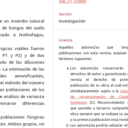
Vol. 21 (2006)
Sección
e un incendio natural
Investigación
s de hongos del suelo
ciado a Nothofagus,
Licencia
Aquellos autores/as que ten
ngicas viables fueron
publicaciones con esta revista, aceptan 
C, P1 y P2) y de dos
términos siguientes:
do de las diluciones
Los autores/as conservarán 
. La estimación de las
derechos de autor y garantizarán 
es amonificantes,
revista el derecho de prim
or el método del número
publicación de su obra, el cuál es
as poblaciones de los
simultáneamente sujeto a la
Lice
e análisis de varianza
de reconocimiento de Creat
Commons
(CC Reconocimiento 4
inaron diferencias
que permite a terceros compartir
obra siempre que se indique su au
poblaciones fúngicas
y su primera publicación esta revis
ntes. Ambos grupos, no
Los autores/as podrán adoptar ot