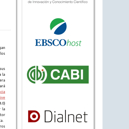
gan
los
sus
a la
era
tará
ncia
ive
.0)
 la
tor
ta.
ros