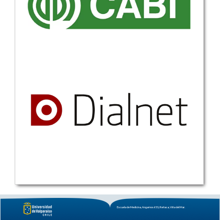
Escuela de Medicina, Angamos 655, Reñaca, Viña del Mar.