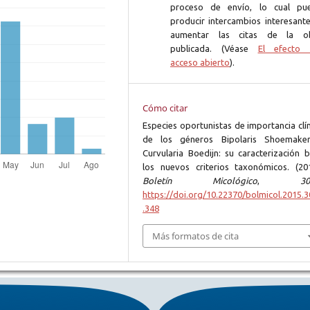
proceso de envío, lo cual pu
producir intercambios interesante
aumentar las citas de la o
publicada. (Véase
El efecto 
acceso abierto
).
Cómo citar
Especies oportunistas de importancia clí
de los géneros Bipolaris Shoemake
Curvularia Boedijn: su caracterización b
los nuevos criterios taxonómicos. (201
Boletín Micológico
,
30
https://doi.org/10.22370/bolmicol.2015.3
.348
Más formatos de cita