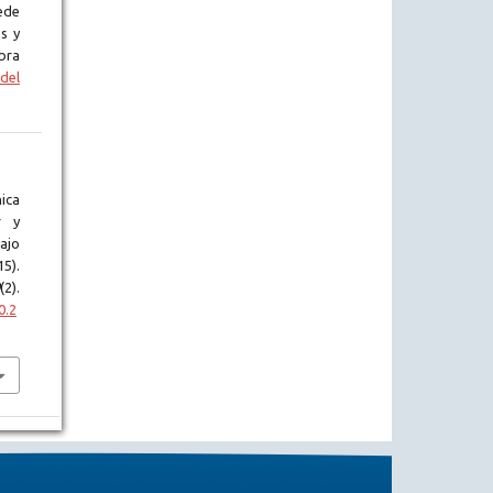
ede
s y
bra
del
nica
r y
ajo
5).
(2).
0.2