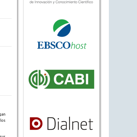
gan
los
sus