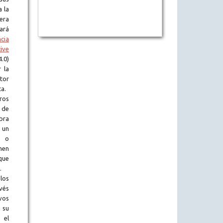
a la
era
tará
ncia
ive
.0)
 la
tor
ta.
ros
 de
obra
 un
l o
en
que
.
los
vés
vos
 su
 el