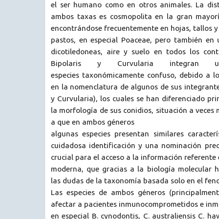
el ser humano como en otros animales. La dist
ambos taxas es cosmopolita en la gran mayorí
encontrándose frecuentemente en hojas, tallos y 
pastos, en especial Poaceae, pero también en
dicotiledoneas, aire y suelo en todos los cont
Bipolaris y Curvularia integran
especies taxonómicamente confuso, debido a l
en la nomenclatura de algunos de sus integrante
y Curvularia), los cuales se han diferenciado pr
la morfología de sus conidios, situación a veces
a que en ambos géneros
algunas especies presentan similares caracterí
cuidadosa identificación y una nominación prec
crucial para el acceso a la información referente 
moderna, que gracias a la biología molecular 
las dudas de la taxonomía basada solo en el feno
Las especies de ambos géneros (principalment
afectar a pacientes inmunocomprometidos e in
en especial B. cynodontis, C. australiensis C. haw