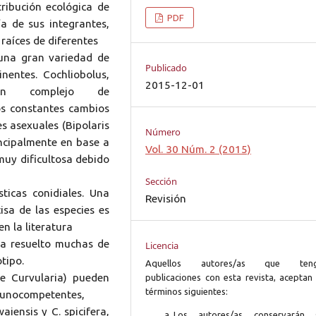
ribución ecológica de
PDF
a de sus integrantes,
raíces de diferentes
 una gran variedad de
Publicado
inentes. Cochliobolus,
2015-12-01
 un complejo de
os constantes cambios
s asexuales (Bipolaris
Número
incipalmente en base a
Vol. 30 Núm. 2 (2015)
 muy dificultosa debido
Sección
sticas conidiales. Una
Revisión
isa de las especies es
en la literatura
ha resuelto muchas de
Licencia
tipo.
Aquellos autores/as que ten
e Curvularia) pueden
publicaciones con esta revista, aceptan 
términos siguientes:
munocompetentes,
aiensis y C. spicifera,
Los autores/as conservarán 