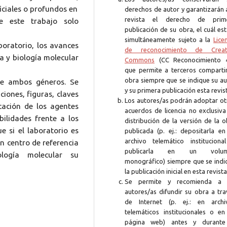
iciales o profundos en
derechos de autor y garantizarán 
revista el derecho de prim
e este trabajo solo
publicación de su obra, el cuál es
simultáneamente sujeto a la
Lice
boratorio, los avances
de reconocimiento de Creat
a y biología molecular
Commons
(CC Reconocimiento 4
que permite a terceros compartir
obra siempre que se indique su au
de ambos géneros. Se
y su primera publicación esta revis
iones, figuras, claves
Los autores/as podrán adoptar ot
icación de los agentes
acuerdos de licencia no exclusiva
bilidades frente a los
distribución de la versión de la 
 si el laboratorio es
publicada (p. ej.: depositarla en
archivo telemático instituciona
n centro de referencia
publicarla en un volum
ología molecular su
monográfico) siempre que se indi
la publicación inicial en esta revista
Se permite y recomienda a 
autores/as difundir su obra a tra
de Internet (p. ej.: en archi
telemáticos institucionales o en
página web) antes y durante