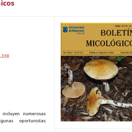
icos
2.348
, incluyen numerosas
lgunas oportunistas