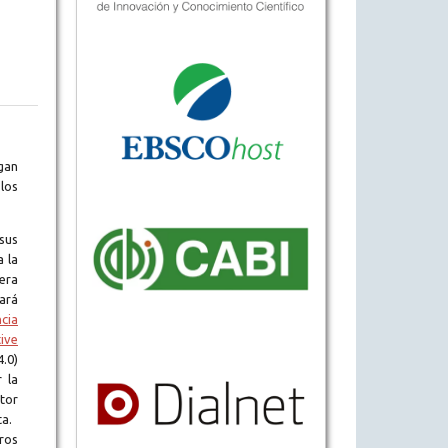
gan
los
sus
a la
era
tará
ncia
ive
.0)
 la
tor
ta.
ros