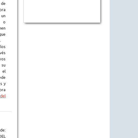
 de
obra
 un
l o
en
que
.
los
vés
vos
 su
 el
ede
s y
bra
del
de:
DEL