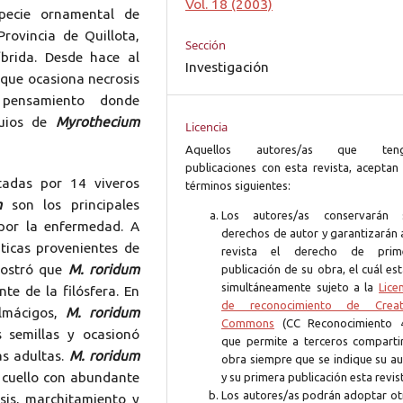
Vol. 18 (2003)
pecie ornamental de
rovincia de Quillota,
Sección
íbrida. Desde hace al
Investigación
que ocasiona necrosis
pensamiento donde
quios de
Myrothecium
Licencia
Aquellos autores/as que ten
publicaciones con esta revista, aceptan 
tadas por 14 viveros
términos siguientes:
m
son los principales
Los autores/as conservarán 
por la enfermedad. A
derechos de autor y garantizarán 
ticas provenientes de
revista el derecho de prim
emostró que
M. roridum
publicación de su obra, el cuál es
simultáneamente sujeto a la
Lice
e de la filósfera. En
de reconocimiento de Creat
almácigos,
M. roridum
Commons
(CC Reconocimiento 4
 semillas y ocasionó
que permite a terceros compartir
as adultas.
M. roridum
obra siempre que se indique su au
 cuello con abundante
y su primera publicación esta revis
Los autores/as podrán adoptar ot
sis, marchitamiento y