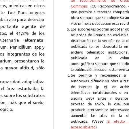
de reconocimiento de Creat
ns, mientras en otros
Commons
(CC Reconocimiento 4
que permite a terceros compartir
te fue Paecilomyces
obra siempre que se indique su au
substrato para detectar
y su primera publicación esta revis
mportante agente de
Los autores/as podrán adoptar ot
itos, el 41,8% de los
acuerdos de licencia no exclusiva
ternaria alternata,
distribución de la versión de la 
publicada (p. ej.: depositarla en
um, Penicillium spp.y
archivo telemático instituciona
os integrantes de los
publicarla en un volum
arium, presentaron la
monográfico) siempre que se indi
a mayor altitud, sólo
la publicación inicial en esta revista
Se permite y recomienda a 
autores/as difundir su obra a tra
 capacidad adaptativa
de Internet (p. ej.: en archi
 el área estudiada, la
telemáticos institucionales o en
es sobre los substratos
página web) antes y durante
ión, más que el suelo,
proceso de envío, lo cual pu
opicio.
producir intercambios interesante
aumentar las citas de la o
publicada. (Véase
El efecto 
acceso abierto
).