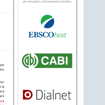
gan
los
sus
a la
era
tará
ncia