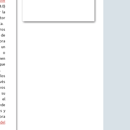
ive
.0)
 la
tor
ta.
ros
 de
obra
 un
l o
en
que
.
los
vés
vos
 su
 el
ede
s y
bra
del