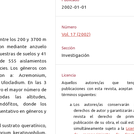
2002-01-01
Número
Vol. 17 (2002)
entre los 200 y 3700 m
ron mediante anzuelo
Sección
muestras de suelos y 41
Investigación
de 555 aislamientos
cies. Los géneros con
Licencia
ron a: Acremonium,
Ulocladium. En las 3
Aquellos autores/as que ten
publicaciones con esta revista, aceptan 
vo el mayor número de
términos siguientes:
das las altitudes,
ndófitos, donde los
Los autores/as conservarán 
derechos de autor y garantizarán 
entativo en géneros y
revista el derecho de prim
publicación de su obra, el cuál es
 sustrato queratínico,
simultáneamente sujeto a la
Lice
orium keratinophilum,