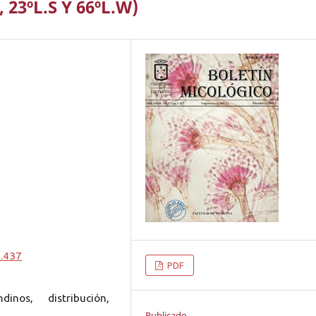
23ºL.S Y 66ºL.W)
0.437
PDF
dinos, distribución,
Publicado