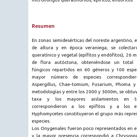
Resumen
En zonas semidesérticas del noreste argentino, 
de altura y en época veraniega, se colecta
queratínico y vegetal (epífitos y endófitos), 26 
de flora autóctona, obteniéndose un total 
fúngicos repartidos en 60 géneros y 100 espe
mayor número de especies correspondie
Aspergillus, Chae-tomium, Fusarium, Phoma y 
metodologías y entre los 2000 y 3000m, se obtu
taxa y los mayores aislamientos en to
correspondieron a los epífitos y a los e
Hyphomycetes constituyeron el grupo más repres
especies.
Los Onygenales fueron poco representados en el
y la mayor presencia correspondió a Chrysosp