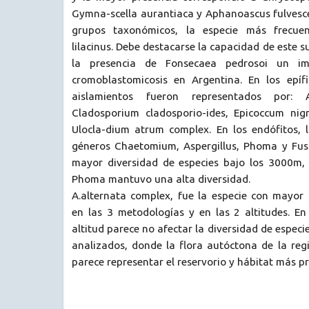
Gymna-scella aurantiaca y Aphanoascus fulvesce
grupos taxonómicos, la especie más frecuen
lilacinus. Debe destacarse la capacidad de este 
la presencia de Fonsecaea pedrosoi un i
cromoblastomicosis en Argentina. En los epíf
aislamientos fueron representados por: Al
Cladosporium cladosporio-ides, Epicoccum nigr
Ulocla-dium atrum complex. En los endófitos, l
géneros Chaetomium, Aspergillus, Phoma y Fus
mayor diversidad de especies bajo los 3000m, 
Phoma mantuvo una alta diversidad.
A.alternata complex, fue la especie con mayor
en las 3 metodologías y en las 2 altitudes. En
altitud parece no afectar la diversidad de especi
analizados, donde la flora autóctona de la reg
parece representar el reservorio y hábitat más pr