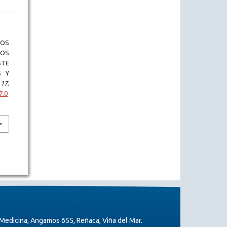
GOS
TOS
STE
S Y
,
17
.
7.0
Medicina, Angamos 655, Reñaca, Viña del Mar.