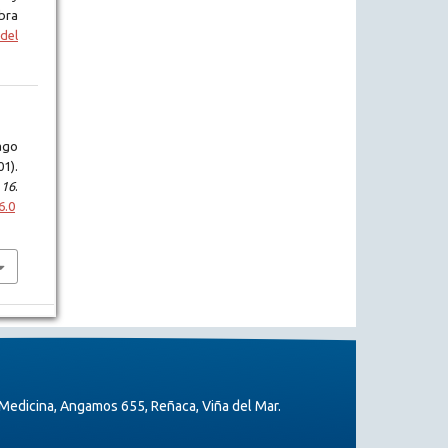
bra
del
ago
01).
,
16
.
6.0
Medicina, Angamos 655, Reñaca, Viña del Mar.