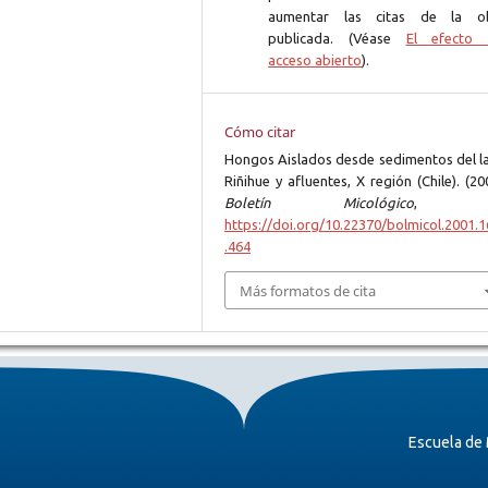
aumentar las citas de la o
publicada. (Véase
El efecto 
acceso abierto
).
Cómo citar
Hongos Aislados desde sedimentos del l
Riñihue y afluentes, X región (Chile). (20
Boletín Micológico
https://doi.org/10.22370/bolmicol.2001.1
.464
Más formatos de cita
Escuela de 