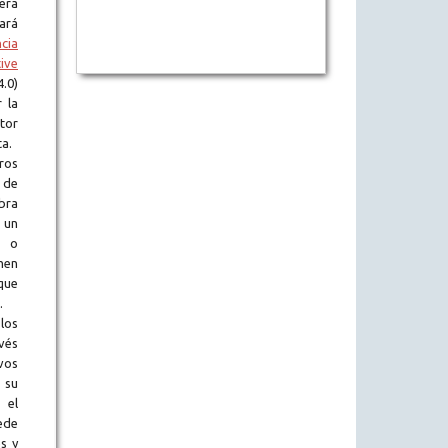
era
tará
ncia
ive
.0)
 la
tor
ta.
ros
 de
obra
 un
l o
en
que
.
los
vés
vos
 su
 el
ede
s y