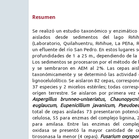
Resumen
Se realizó un estudio taxonómico y enzimático 
aislados desde sedimentos del lago Riñihu
(Laboratorio, Quilahuentru, Riñihue, La PEña, 
un efluente del río San Pedro. En estos lugares
profundidades de 1 a 25 m., dependiendo de la 
Los sedimentos se procesaron por el método de l
y se sembraron en AEM al 2%. Las cepas aisla
taxonómicamente y se determinó las actividad 
lignocelulolítico. Se aislaron 82 cepas, correspo
37 especies y 2 micelios estériles; todas corre
orígen terrestre. Se aislaron por primera vez 
Aspergillus brunneo-uniseriatus, Chaunopycni
euglaucum, Eupenicillium javanicum, Pseudo
total de cepas aisladas 73 presentaron potenci
celulosa, 55 para enzmas del complejo lignina,
para amilasa. Entre las enzimas del complej
oxidasa se presentó la mayor cantidad de ce
tirosonasa la menor (4 cepas).
Fusarium oxyspo