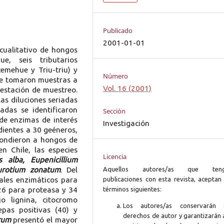
Publicado
2001-01-01
cualitativo de hongos
e, seis tributarios
Remehue y Triu-triu) y
Número
 se tomaron muestras a
Vol. 16 (2001)
estación de muestreo.
as diluciones seriadas
das se identificaron
Sección
de enzimas de interés
Investigación
ndientes a 30 geéneros,
spondieron a hongos de
en Chile, las especies
Licencia
s alba, Eupenicillium
eurotium zonatum
. Del
Aquellos autores/as que ten
ales enzimáticos para
publicaciones con esta revista, aceptan 
 26 para proteasa y 34
términos siguientes:
o lignina, citocromo
Los autores/as conservarán 
pas positivas (40) y
derechos de autor y garantizarán 
rum
presentó el mayor