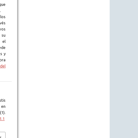
que
.
los
vés
vos
 su
 el
ede
s y
bra
del
tis
 en
(1).
1.1