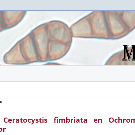
ón
 Ceratocystis fimbriata en Ochro
or