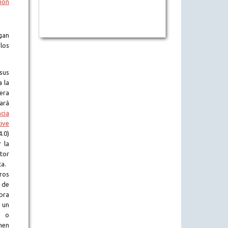
ión
gan
los
sus
a la
era
tará
ncia
ive
.0)
 la
tor
ta.
ros
 de
obra
 un
l o
en