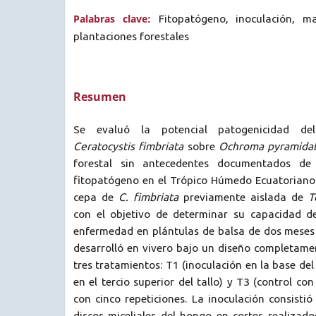
Palabras clave:
Fitopatógeno, inoculación, ma
plantaciones forestales
Resumen
Se evaluó la potencial patogenicidad de
Ceratocystis fimbriata
sobre
Ochroma pyramida
forestal sin antecedentes documentados de 
fitopatógeno en el Trópico Húmedo Ecuatoriano
cepa de
C. fimbriata
previamente aislada de
T
con el objetivo de determinar su capacidad d
enfermedad en plántulas de balsa de dos meses 
desarrolló en vivero bajo un diseño completame
tres tratamientos: T1 (inoculación en la base del 
en el tercio superior del tallo) y T3 (control c
con cinco repeticiones. La inoculación consistió
discos miceliales del hongo en cortes realizados