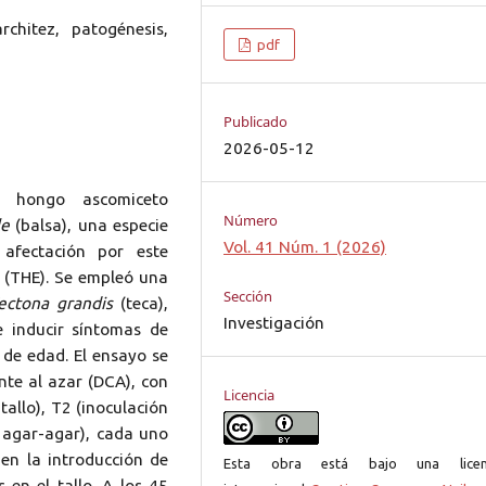
rchitez, patogénesis,
pdf
Publicado
2026-05-12
l hongo ascomiceto
Número
le
(balsa), una especie
Vol. 41 Núm. 1 (2026)
afectación por este
 (THE). Se empleó una
Sección
ectona grandis
(teca),
Investigación
e inducir síntomas de
de edad. El ensayo se
nte al azar (DCA), con
Licencia
tallo), T2 (inoculación
on agar-agar), cada uno
 en la introducción de
Esta obra está bajo una licen
 en el tallo. A los 45