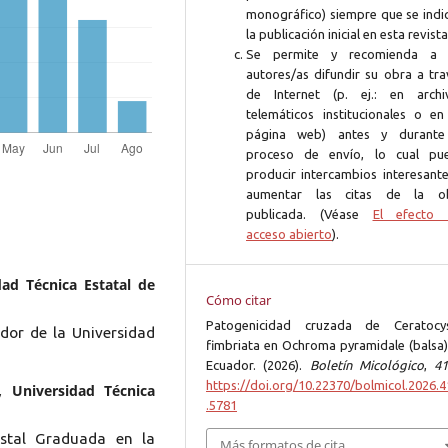
monográfico) siempre que se indi
la publicación inicial en esta revista
Se permite y recomienda a 
autores/as difundir su obra a tra
de Internet (p. ej.: en archi
telemáticos institucionales o en
página web) antes y durante
proceso de envío, lo cual pu
producir intercambios interesante
aumentar las citas de la o
publicada. (Véase
El efecto 
acceso abierto
).
dad Técnica Estatal de
Cómo citar
Patogenicidad cruzada de Ceratocys
dor de la Universidad
fimbriata en Ochroma pyramidale (balsa)
Ecuador. (2026).
Boletín Micológico
,
41
https://doi.org/10.22370/bolmicol.2026.4
 Universidad Técnica
.5781
stal Graduada en la
Más formatos de cita