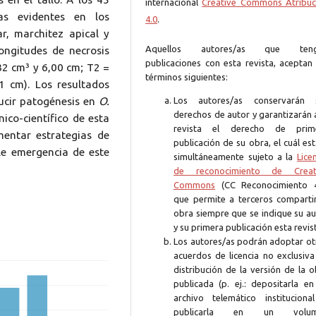
internacional
Creative Commons Atribuc
mas evidentes en los
4.0
.
ar, marchitez apical y
Aquellos autores/as que ten
longitudes de necrosis
publicaciones con esta revista, aceptan 
,32 cm³ y 6,00 cm; T2 =
términos siguientes:
1 cm). Los resultados
Los autores/as conservarán 
ucir patogénesis en
O.
derechos de autor y garantizarán 
nico-científico de esta
revista el derecho de prim
mentar estrategias de
publicación de su obra, el cuál es
le emergencia de este
simultáneamente sujeto a la
Lice
de reconocimiento de Creat
Commons
(CC Reconocimiento 4
que permite a terceros compartir
obra siempre que se indique su au
y su primera publicación esta revis
Los autores/as podrán adoptar ot
acuerdos de licencia no exclusiva
distribución de la versión de la 
publicada (p. ej.: depositarla en
archivo telemático instituciona
publicarla en un volum