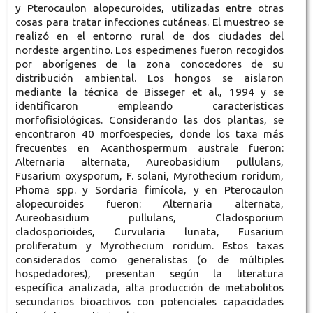
y Pterocaulon alopecuroides, utilizadas entre otras
cosas para tratar infecciones cutáneas. El muestreo se
realizó en el entorno rural de dos ciudades del
nordeste argentino. Los especimenes fueron recogidos
por aborígenes de la zona conocedores de su
distribución ambiental. Los hongos se aislaron
mediante la técnica de Bisseger et al., 1994 y se
identificaron empleando caracteristicas
morfofisiológicas. Considerando las dos plantas, se
encontraron 40 morfoespecies, donde los taxa más
frecuentes en Acanthospermum australe fueron:
Alternaria alternata, Aureobasidium pullulans,
Fusarium oxysporum, F. solani, Myrothecium roridum,
Phoma spp. y Sordaria fimícola, y en Pterocaulon
alopecuroides fueron: Alternaria alternata,
Aureobasidium pullulans, Cladosporium
cladosporioides, Curvularia lunata, Fusarium
proliferatum y Myrothecium roridum. Estos taxas
considerados como generalistas (o de múltiples
hospedadores), presentan según la literatura
específica analizada, alta producción de metabolitos
secundarios bioactivos con potenciales capacidades