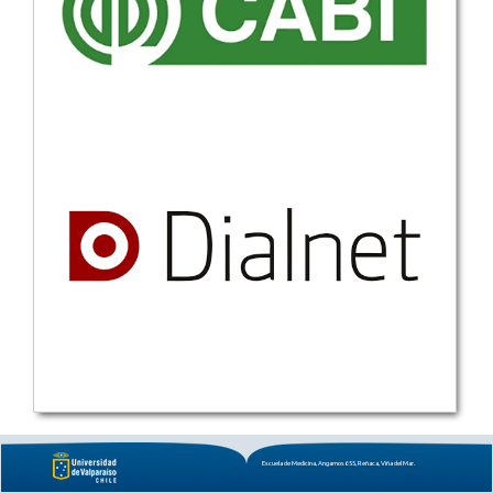
Escuela de Medicina, Angamos 655, Reñaca, Viña del Mar.