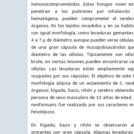
inmunocomprometidos. Estos hongos viven en 
penetran a los pulmones por inhalación 
hematógena, pueden comprometer el cerebr
órganos. En los tejidos invadidos y en su habit
con igual morfología, como levaduras gemantes 
4 a 7 µ de diámetro aunque pueden verse células
de una gran cápsula de mucopolisacáridos que 
diámetro de las células. Típicamente son cél
brote, en ciertas lesiones pueden encontrarse c
células. Las levaduras están ampliamente se
ocupados por sus cápsulas. El objetivo de este 
morfología atípica de un aislamiento de C. neo
órganos: hígado, bazo, riñón y cerebro obtenid
persona de sexo masculino de 33 años de edad. L
neoformans fue realizada por sus caracteres mo
fenotípicos.
En hígado, bazo y riñón se observaron a
grmantes con gran cápsula. Algunas levaduras