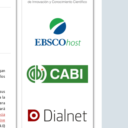
gan
los
sus
a la
era
tará
ncia
ive
.0)