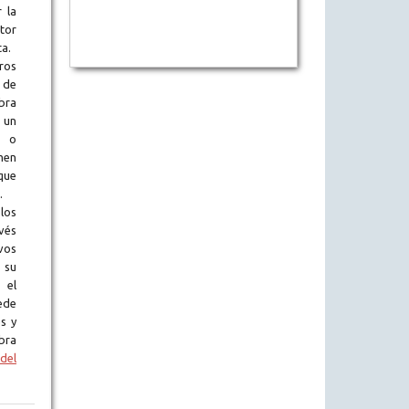
 la
tor
ta.
ros
 de
obra
 un
l o
en
que
.
los
vés
vos
 su
 el
ede
s y
bra
del