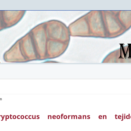
ón
ryptococcus neoformans en tejid