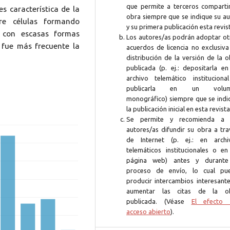
que permite a terceros compartir
s característica de la
obra siempre que se indique su au
re células formando
y su primera publicación esta revis
s con escasas formas
Los autores/as podrán adoptar ot
 fue más frecuente la
acuerdos de licencia no exclusiva
distribución de la versión de la 
publicada (p. ej.: depositarla en
archivo telemático instituciona
publicarla en un volum
monográfico) siempre que se indi
la publicación inicial en esta revista
Se permite y recomienda a 
autores/as difundir su obra a tra
de Internet (p. ej.: en archi
telemáticos institucionales o en
página web) antes y durante
proceso de envío, lo cual pu
producir intercambios interesante
aumentar las citas de la o
publicada. (Véase
El efecto 
acceso abierto
).