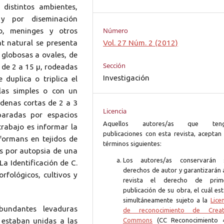
distintos ambientes,
y por diseminación
Número
o, meninges y otros
at natural se presenta
Vol. 27 Núm. 2 (2012)
globosas a ovales, de
Sección
 de 2 a 15 µ, rodeadas
Investigación
duplica o triplica el
ulas simples o con un
adenas cortas de 2 a 3
Licencia
paradas por espacios
Aquellos autores/as que ten
trabajo es informar la
publicaciones con esta revista, aceptan 
formans en tejidos de
términos siguientes:
os por autopsia de una
Los autores/as conservarán 
a Identificación de C.
derechos de autor y garantizarán 
rfológicos, cultivos y
revista el derecho de prim
publicación de su obra, el cuál es
simultáneamente sujeto a la
Lice
bundantes levaduras
de reconocimiento de Creat
 estaban unidas a las
Commons
(CC Reconocimiento 4