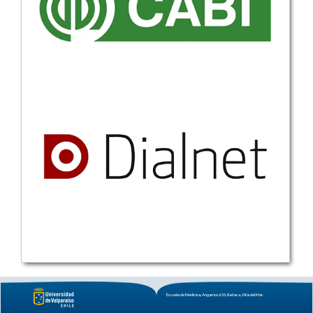
Escuela de Medicina, Angamos 655, Reñaca, Viña del Mar.