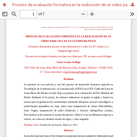
Proceso de evaluación formativa en la realización de un vídeo para TICs en un centro bilingüe