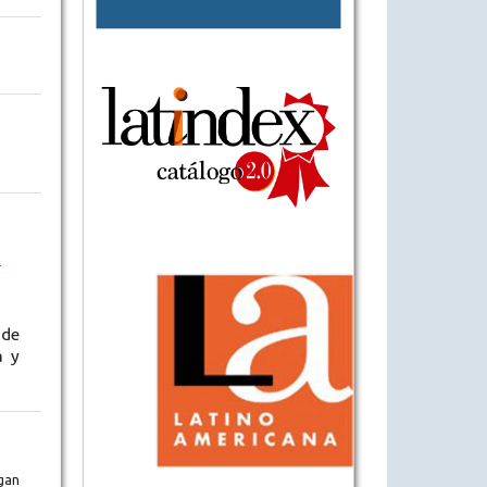
3
 de
a y
gan