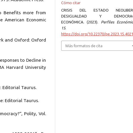
Cómo citar
CRISIS DEL ESTADO NEOLIBER
o Benefits more from
DESIGUALDAD Y DEMOCRAC
he American Economic
ECONÓMICA. (2023).
Perfiles Económi
15
.
https://doi.org/10.22370/pe.2023.15.402
rk and Oxford: Oxford
Más formatos de cita
Responses to Decline in
MA Harvard University
 Editorial Taurus.
: Editorial Taurus.
mocracy?”, Polity, Vol.