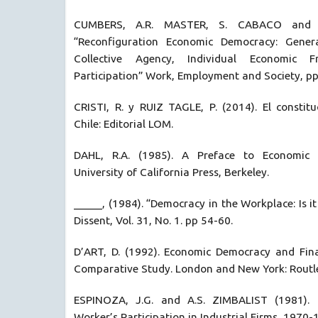
CUMBERS, A.R. MASTER, S. CABACO and M
“Reconfiguration Economic Democracy: Gene
Collective Agency, Individual Economic 
Participation” Work, Employment and Society, pp
CRISTI, R. y RUIZ TAGLE, P. (2014). El constit
Chile: Editorial LOM.
DAHL, R.A. (1985). A Preface to Economic D
University of California Press, Berkeley.
_____, (1984). “Democracy in the Workplace: Is it 
Dissent, Vol. 31, No. 1. pp 54-60.
D’ART, D. (1992). Economic Democracy and Finan
Comparative Study. London and New York: Routl
ESPINOZA, J.G. and A.S. ZIMBALIST (1981). 
Worker’s Participation in Industrial Firms, 1970-