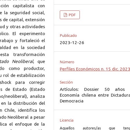
ción capitalista con
 la seguridad social,
PDF
 de capital, extensión
ud y otras actividades
lico. El experimento
Publicado
rabajo y fortaleció el
2023-12-26
aldad en la sociedad
sta transformación
tado Neoliberal
, que
Número
ado como productor,
Perfiles Económicos n. 15 dic. 202
 rol de estabilización
Sección
shock para corregir
Artículos: Dossier 50 años
ías de Estado (Estado
Economía chilena entre Dictadur
o/neoliberal), analiza
Democracia
en la distribución del
 Chile, identifica los
ado Neoliberal a pesar
Licencia
lica el enfoque de la
Aquellos autores/as que ten