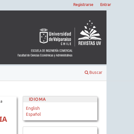
Registrarse
Entrar
Buscar
IDIOMA
ia
English
Español
IA