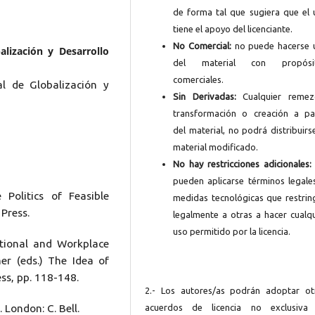
de forma tal que sugiera que el 
tiene el apoyo del licenciante.
No Comercial:
no puede hacerse 
lización y Desarrollo
del material con propósi
comerciales.
l de Globalización y
Sin Derivadas:
Cualquier remezc
transformación o creación a par
del material, no podrá distribuirs
material modificado.
No hay restricciones adicionales:
pueden aplicarse términos legales
Politics of Feasible
medidas tecnológicas que restrin
Press.
legalmente a otras a hacer cualqu
uso permitido por la licencia.
tional and Workplace
er (eds.) The Idea of
ss, pp. 118-148.
2.- Los autores/as podrán adoptar ot
acuerdos de licencia no exclusiva
 London: C. Bell.