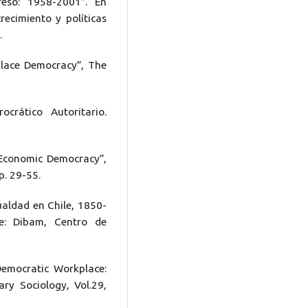
reso: 1958-2001”. En
crecimiento y políticas
.
place Democracy”, The
crático Autoritario.
 Economic Democracy”,
p. 29-55.
aldad en Chile, 1850-
le: Dibam, Centro de
Democratic Workplace:
ry Sociology, Vol.29,