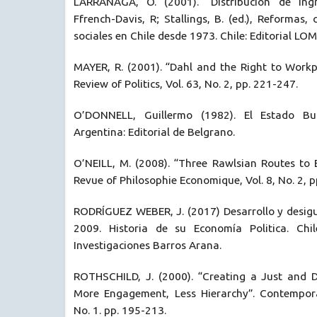
LARRAÑAGA, O. (2001). “Distribución de ing
Ffrench-Davis, R; Stallings, B. (ed.), Reformas, 
sociales en Chile desde 1973. Chile: Editorial LOM
MAYER, R. (2001). “Dahl and the Right to Work
Review of Politics, Vol. 63, No. 2, pp. 221-247.
O’DONNELL, Guillermo (1982). El Estado Buro
Argentina: Editorial de Belgrano.
O’NEILL, M. (2008). “Three Rawlsian Routes to
Revue of Philosophie Economique, Vol. 8, No. 2, p
RODRÍGUEZ WEBER, J. (2017) Desarrollo y desigu
2009. Historia de su Economía Politica. Chi
Investigaciones Barros Arana.
ROTHSCHILD, J. (2000). “Creating a Just and 
More Engagement, Less Hierarchy”. Contempora
No. 1. pp. 195-213.