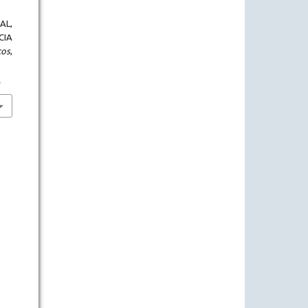
AL,
IA
cos
,
1