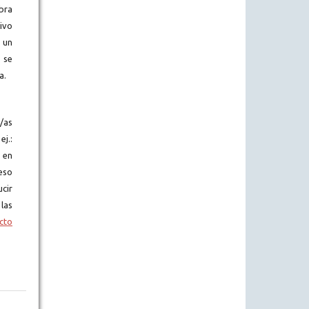
bra
hivo
 un
 se
a.
s/as
ej.:
o en
eso
cir
las
ecto