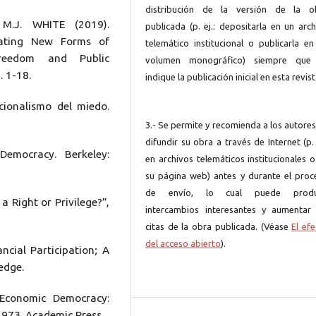
distribución de la versión de la o
.J. WHITE (2019).
publicada (p. ej.: depositarla en un arc
rating New Forms of
telemático institucional o publicarla en
Freedom and Public
volumen monográfico) siempre que
. 1-18.
indique la publicación inicial en esta revist
ucionalismo del miedo.
3.- Se permite y recomienda a los autore
difundir su obra a través de Internet (p. 
emocracy. Berkeley:
en archivos telemáticos institucionales 
su página web) antes y durante el proc
de envío, lo cual puede produ
a Right or Privilege?”,
intercambios interesantes y aumentar 
citas de la obra publicada. (Véase
El ef
del acceso abierto
).
cial Participation; A
edge.
Economic Democracy:
1973. Academic Press.