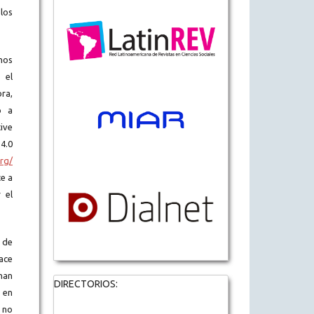
los
hos
 el
ra,
o a
ive
.0
rg/
e a
r el
 de
ace
han
DIRECTORIOS:
 en
 no