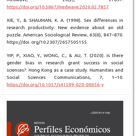
https://doi.org/10.5867/medwave.2020.02.7857
XIE, Y., & SHAUMAN, K. A. (1998). Sex differences in
research productivity: New evidence about an old
puzzle. American Sociological Review, 63(6), 847–870.
https://doi. org/10.2307/2657505155
YIP, P., XIAO, Y., WONG, C., & AU, T. (2020). Is there
gender bias in research grant success in social
sciences?: Hong Kong as a case study. Humanities and
Social Sciences Communications, 7, 1–10.
https://doi.org/10.1057/s41599-020-00656-y