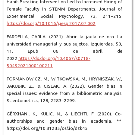
Habit-Breaking Intervention Led to Increased Hiring of
Female Faculty in STEMM Departments. Journal of
Experimental Social Psychology, 73, 211–215.
https://doi.org/10.1016/j.jesp.2017.07.002
FARDELLA, CARLA. (2021). Abrir la jaula de oro. La
universidad managerial y sus sujetos. Izquierdas, 50,
11. Epub 06 de abril de
2022.
https://dx.doi.org/10.4067/s0718-
50492021000100211
FORMANOWICZ, M., WITKOWSKA, M., HRYNISZAK, W.,
JAKUBIK, Z., & CISLAK, A. (2022). Gender bias in
special issues: evidence from a bibliometric analysis.
Scientometrics, 128, 2283–2299.
GËRXHANI, K., KULIC, N., & LIECHTI, F. (2020). Co-
authorships and gender bias in academia. **.
https://doi. org/10.31235/osf.io/dzk45