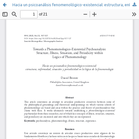
Hacia un psicoanálisis fenomenológico-existencial: estructura, enfermedad, situación y periodicidad en la lógica de la fenomenología