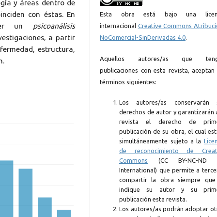
gía y áreas dentro de
oinciden con éstas. En
Esta obra está bajo una licen
lecer un
psicoanálisis
internacional
Creative Commons Atribuci
estigaciones, a partir
NoComercial-SinDerivadas 4.0
.
fermedad, estructura,
Aquellos autores/as que ten
n.
publicaciones con esta revista, aceptan 
términos siguientes:
Los autores/as conservarán 
derechos de autor y garantizarán 
revista el derecho de prim
publicación de su obra, el cual es
simultáneamente sujeto a la
Lice
de reconocimiento de Creat
Commons
(CC BY-NC-ND 4
International) que permite a terc
compartir la obra siempre que
indique su autor y su prim
publicación esta revista.
Los autores/as podrán adoptar ot