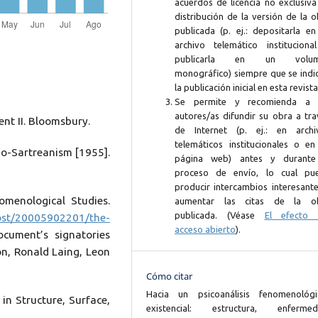
acuerdos de licencia no exclusiva
distribución de la versión de la 
publicada (p. ej.: depositarla en
archivo telemático instituciona
publicarla en un volum
monográfico) siempre que se indi
la publicación inicial en esta revista
Se permite y recomienda a 
autores/as difundir su obra a tra
ent II. Bloomsbury.
de Internet (p. ej.: en archi
telemáticos institucionales o en
do-Sartreanism [1955].
página web) antes y durante
proceso de envío, lo cual pu
producir intercambios interesante
nomenological Studies.
aumentar las citas de la o
publicada. (Véase
El efecto 
post/20005902201/the-
acceso abierto
).
ocument’s signatories
on, Ronald Laing, Leon
Cómo citar
Hacia un psicoanálisis fenomenológi
 in Structure, Surface,
existencial: estructura, enfermed