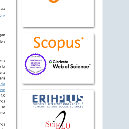
cia
ón-
gan
los
sus
a la
era
tará
ncia
ive
.0
eros
 se
era
ros