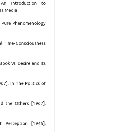
 An Introduction to
ss Media.
 to Pure Phenomenology
nal Time-Consciousness
Book VI: Desire and Its
67]. In The Politics of
and the Others [1967].
 Perception [1945].