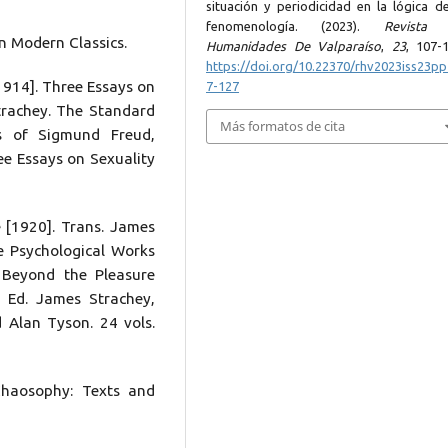
situación y periodicidad en la lógica de
fenomenología. (2023).
Revista
in Modern Classics.
Humanidades De Valparaíso
,
23
, 107-1
https://doi.org/10.22370/rhv2023iss23p
[1914]. Three Essays on
7-127
trachey. The Standard
Más formatos de cita
s of Sigmund Freud,
ee Essays on Sexuality
e [1920]. Trans. James
e Psychological Works
 Beyond the Pleasure
 Ed. James Strachey,
 Alan Tyson. 24 vols.
 Chaosophy: Texts and