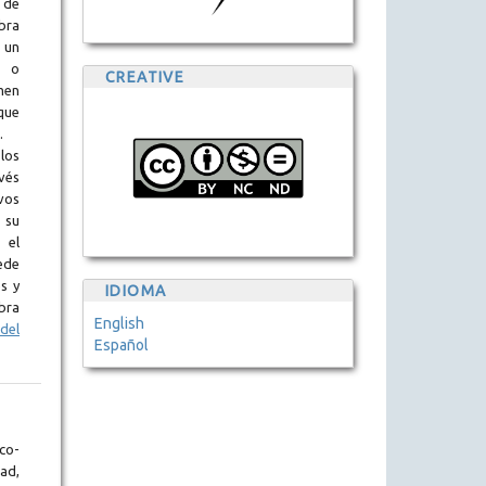
 de
obra
 un
l o
CREATIVE
en
que
.
los
vés
vos
 su
 el
ede
s y
IDIOMA
bra
English
del
Español
co-
ad,