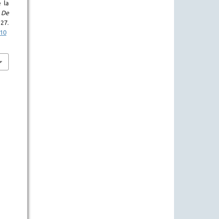
 la
 De
27.
p10