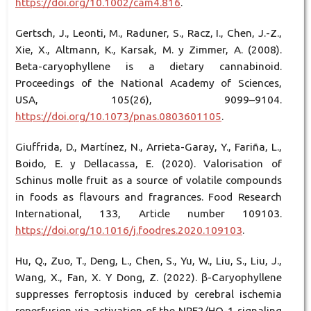
https://doi.org/10.1002/cam4.816
.
Gertsch, J., Leonti, M., Raduner, S., Racz, I., Chen, J.-Z.,
Xie, X., Altmann, K., Karsak, M. y Zimmer, A. (2008).
Beta-caryophyllene is a dietary cannabinoid.
Proceedings of the National Academy of Sciences,
USA, 105(26), 9099–9104.
https://doi.org/10.1073/pnas.0803601105
.
Giuffrida, D., Martínez, N., Arrieta-Garay, Y., Fariña, L.,
Boido, E. y Dellacassa, E. (2020). Valorisation of
Schinus molle fruit as a source of volatile compounds
in foods as flavours and fragrances. Food Research
International, 133, Article number 109103.
https://doi.org/10.1016/j.foodres.2020.109103
.
Hu, Q., Zuo, T., Deng, L., Chen, S., Yu, W., Liu, S., Liu, J.,
Wang, X., Fan, X. Y Dong, Z. (2022). β-Caryophyllene
suppresses ferroptosis induced by cerebral ischemia
reperfusion via activation of the NRF2/HO-1 signaling