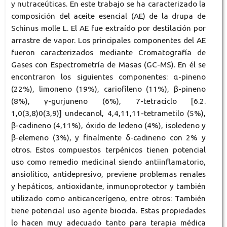
y nutraceúticas. En este trabajo se ha caracterizado la
composición del aceite esencial (AE) de la drupa de
Schinus molle L. El AE fue extraído por destilación por
arrastre de vapor. Los principales componentes del AE
fueron caracterizados mediante Cromatografía de
Gases con Espectrometría de Masas (GC-MS). En él se
encontraron los siguientes componentes: α-pineno
(22%), limoneno (19%), cariofileno (11%), β-pineno
(8%), γ-gurjuneno (6%), 7-tetraciclo [6.2.
1,0(3,8)0(3,9)] undecanol, 4,4,11,11-tetrametilo (5%),
β-cadineno (4,11%), óxido de ledeno (4%), isoledeno y
β-elemeno (3%), y finalmente δ-cadineno con 2% y
otros. Estos compuestos terpénicos tienen potencial
uso como remedio medicinal siendo antiinflamatorio,
ansiolítico, antidepresivo, previene problemas renales
y hepáticos, antioxidante, inmunoprotector y también
utilizado como anticancerígeno, entre otros: También
tiene potencial uso agente biocida. Estas propiedades
lo hacen muy adecuado tanto para terapia médica