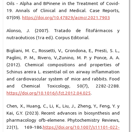
Oils - Alpha and ΒPinene in the Treatment of Covid-
19. Annals of Clinical and Medical. Case Reports,
07(09).
https://doi.org/10.47829/acmcr.2021.7903
Alonso, J. (2007). Tratado de fitofármacos y
nutracéuticos (1ra ed.). Corpus Editorial.
Bigliani, M. C., Rossetti, V., Grondona, E., Presti, S. L.,
Paglini, P. M., Rivero, V.,Zunino, M. P. y Ponce, A. A.
(2012). Chemical compositions and properties of
Schinus areira L. essential oil on airway inflammation
and cardiovascular system of mice and rabbits. Food
and Chemical Toxicology, 50(7), 2282-2288.
https://doi.org/10.1016/j.fct.2012.04.025
.
Chen, X., Huang, C., Li, K., Liu, J., Zheng, Y., Feng, Y. y
Kai, G.Y. (2023). Recent advances in biosynthesis and
pharmacology ofb-elemene. Phytochemistry Reviews,
22(1), 169-186.
https://doi.org/10.1007/s11101-022-