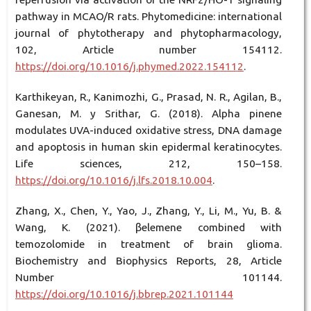
pathway in MCAO/R rats. Phytomedicine: international
journal of phytotherapy and phytopharmacology,
102, Article number 154112.
https://doi.org/10.1016/j.phymed.2022.154112
.
Karthikeyan, R., Kanimozhi, G., Prasad, N. R., Agilan, B.,
Ganesan, M. y Srithar, G. (2018). Alpha pinene
modulates UVA-induced oxidative stress, DNA damage
and apoptosis in human skin epidermal keratinocytes.
Life sciences, 212, 150–158.
https://doi.org/10.1016/j.lfs.2018.10.004
.
Zhang, X., Chen, Y., Yao, J., Zhang, Y., Li, M., Yu, B. &
Wang, K. (2021). βelemene combined with
temozolomide in treatment of brain glioma.
Biochemistry and Biophysics Reports, 28, Article
Number 101144.
https://doi.org/10.1016/j.bbrep.2021.101144