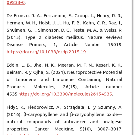
09833-0
.
De Fronzo, R. A., Ferrannini, E., Groop, L., Henry, R. R.,
Herman, W. H., Holst, J. J., Hu, F. B., Kahn, C. R., Raz, I.,
Shulman, G. I., Simonson, D. C., Testa, M. A., & Weiss, R.
(2015). Type 2 diabetes mellitus. Nature Reviews
Disease Primers, 1, Article Number 15019.
https://doi.org/10.1038/nrdp.2015.19
Eddin, L. B., Jha, N. K., Meeran, M. F. N., Kesari, K. K.,
Beiram, R. y Ojha, S. (2021). Neuroprotective Potential
of Limonene and Limonene Containing Natural
Products. Molecules, 26(15), Article number
4535.
https://doi.org/10.3390/molecules26154535
.
Fidyt, K., Fiedorowicz, A., Strządała, L. y Szumny, A.
(2016). β-caryophyllene and β-caryophyllene oxide—
natural compounds of anticancer and analgesic
properties. Cancer Medicine, 5(10), 3007–3017.