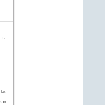
1-7
 las
9-18