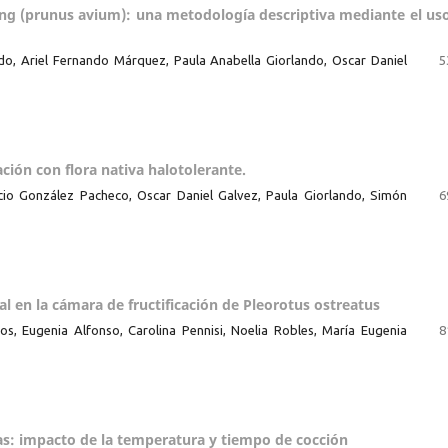
bing (prunus avium): una metodología descriptiva mediante el us
do, Ariel Fernando Márquez, Paula Anabella Giorlando, Oscar Daniel
5
ción con flora nativa halotolerante.
acio González Pacheco, Oscar Daniel Galvez, Paula Giorlando, Simón
6
l en la cámara de fructificación de Pleorotus ostreatus
anos, Eugenia Alfonso, Carolina Pennisi, Noelia Robles, María Eugenia
8
ias: impacto de la temperatura y tiempo de cocción