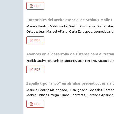
PDF
Potenciales del aceite esencial de Schinus Molle L
Mariela Beatriz Maldonado, Gaston Gusmerini, Diana Labu
Ortega, Juan Manuel Alfano, Carla Zaragoza, Leonel Lisanti
PDF
Avances en el desarrollo de sistema para el trata
Yudith Ontiveros, Nelson Dugarte, Juan Perozo, Antonio 
PDF
Zapallo tipo “anco” en almíbar prebiótico, una al
Mariela Beatriz Maldonado, Juan Ignacio González Pachec
Meirer, Oriana Ortega, Simón Contreras, Florencia Aparicio
PDF