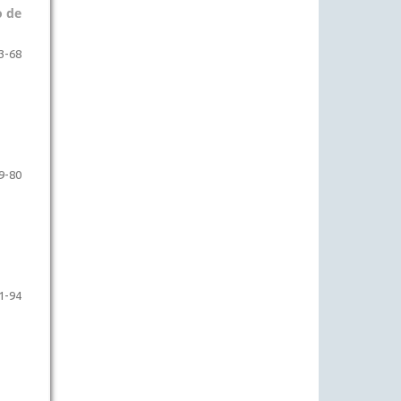
o de
3-68
9-80
1-94