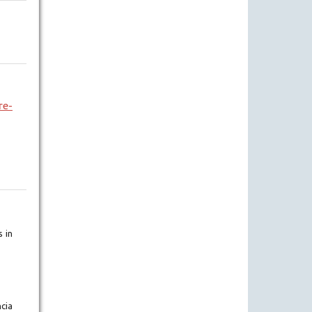
re-
 in
cia