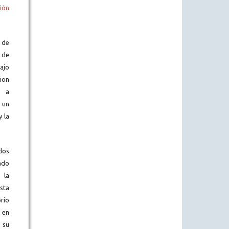
ión
 de
 de
ajo
ion
e a
 un
y la
dos
ado
 la
sta
rio
o en
 su