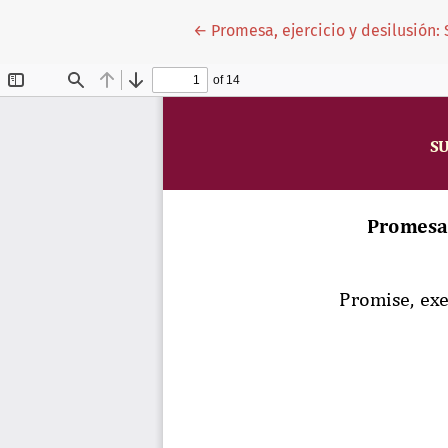
Volver a los detalles del artículo
←
Promesa, ejercicio y desilusión: