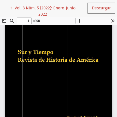
Volver a los detalles del artículo
←
Vol. 3 Núm. 5 (2022): Enero-Junio
Descargar
2022