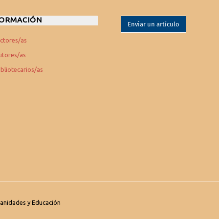
FORMACIÓN
Enviar un artículo
ectores/as
utores/as
ibliotecarios/as
umanidades y Educación