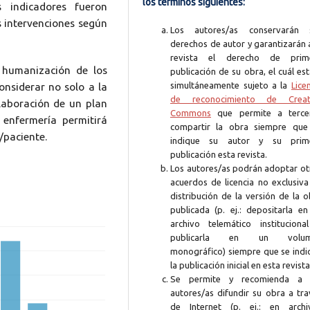
los términos siguientes:
 indicadores fueron
s intervenciones según
Los autores/as conservarán 
derechos de autor y garantizarán 
revista el derecho de prim
a humanización de los
publicación de su obra, el cuál es
simultáneamente sujeto a la
Lice
onsiderar no solo a la
de reconocimiento de Creat
laboración de un plan
Commons
que permite a terce
enfermería permitirá
compartir la obra siempre que
/paciente.
indique su autor y su prim
publicación esta revista.
Los autores/as podrán adoptar ot
acuerdos de licencia no exclusiva
distribución de la versión de la 
publicada (p. ej.: depositarla en
archivo telemático instituciona
publicarla en un volum
monográfico) siempre que se indi
la publicación inicial en esta revista
Se permite y recomienda a 
autores/as difundir su obra a tra
de Internet (p. ej.: en archi