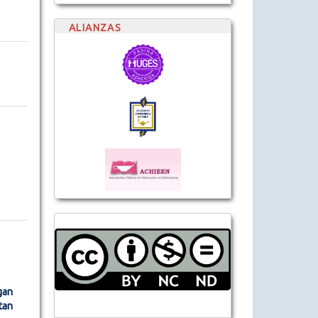
ALIANZAS
gan
tan