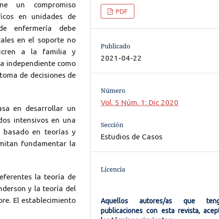
pone un compromiso
PDF
ficos en unidades de
de enfermería debe
ales en el soporte no
Publicado
cren a la familia y
2021-04-22
rma independiente como
 toma de decisiones de
Número
Vol. 5 Núm. 1: Dic 2020
asa en desarrollar un
dos intensivos en una
Sección
, basado en teorías y
Estudios de Casos
rmitan fundamentar la
Licencia
eferentes la teoría de
derson y la teoría del
ore. El establecimiento
Aquellos autores/as que ten
publicaciones con esta revista, acep