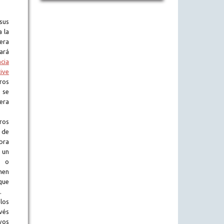
sus
a la
era
tará
ncia
ive
ros
 se
era
ros
 de
obra
 un
l o
en
que
.
los
vés
vos