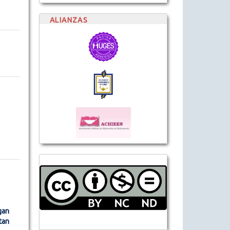
ALIANZAS
gan
tan