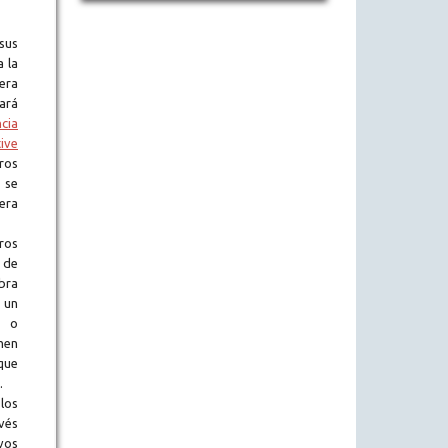
sus
a la
era
tará
ncia
ive
ros
 se
era
ros
 de
obra
 un
l o
en
que
.
los
vés
vos