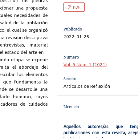
escribir las piedras
PDF
rcionar una propuesta
tuales necesidades de
salud de la población
Publicado
co, el cual se organizó
2022-01-25
na revisión descriptiva
entrevistas, material
l estado del arte en
Número
unda etapa se expone
Vol. 6 Núm. 1 (2021)
mita el abordaje del
scribir los elementos
Sección
la que fundamenta la
Artículos de Reflexión
de se desarrolle una
idado humano, cuyos
icadores de cuidados
Licencia
Aquellos autores/as que ten
publicaciones con esta revista, acep