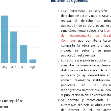
los términos siguientes:
Los autores/as conservarán 
derechos de autor y garantizarán 
revista el derecho de prim
publicación de su obra, el cuál es
simultáneamente sujeto a la
Lice
de reconocimiento de Creat
Commons
que permite a terce
compartir la obra siempre que
indique su autor y su prim
publicación esta revista.
Los autores/as podrán adoptar ot
acuerdos de licencia no exclusiva
distribución de la versión de la 
publicada (p. ej.: depositarla en
archivo telemático instituciona
publicarla en un volum
monográfico) siempre que se indi
la publicación inicial en esta revista
Se permite y recomienda a 
e Concepción
autores/as difundir su obra a tra
pción
de Internet (p. ej.: en archi