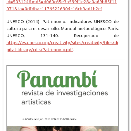
id=503124&md5=d060c65e3a599f1e28a0a69b85f11
071&ta=0dfdbac11765226904c16cb9ad1b2ef
.
UNESCO (2014). Patrimonio. Indicadores UNESCO de
cultura para el desarrollo. Manual metodológico. París:
UNESCO, 131-140. Recuperado de
https://es.unesco.org/creativity/sites/creativity/files/di
gital-library/cdis/Patrimonio.pdf
.