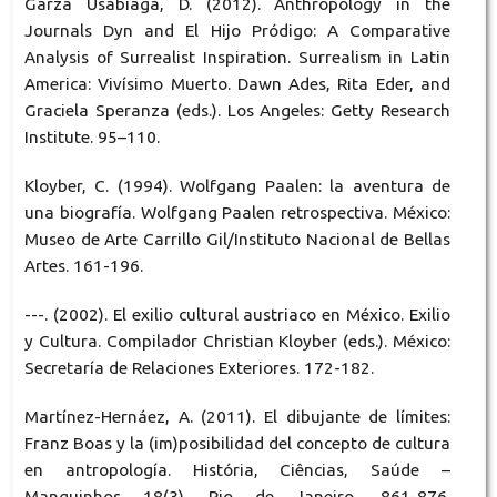
Garza Usabiaga, D. (2012). Anthropology in the
Journals Dyn and El Hijo Pródigo: A Comparative
Analysis of Surrealist Inspiration. Surrealism in Latin
America: Vivísimo Muerto. Dawn Ades, Rita Eder, and
Graciela Speranza (eds.). Los Angeles: Getty Research
Institute. 95–110.
Kloyber, C. (1994). Wolfgang Paalen: la aventura de
una biografía. Wolfgang Paalen retrospectiva. México:
Museo de Arte Carrillo Gil/Instituto Nacional de Bellas
Artes. 161-196.
---. (2002). El exilio cultural austriaco en México. Exilio
y Cultura. Compilador Christian Kloyber (eds.). México:
Secretaría de Relaciones Exteriores. 172-182.
Martínez-Hernáez, A. (2011). El dibujante de límites:
Franz Boas y la (im)posibilidad del concepto de cultura
en antropología. História, Ciências, Saúde –
Manguinhos 18(3). Rio de Janeiro, 861-876.