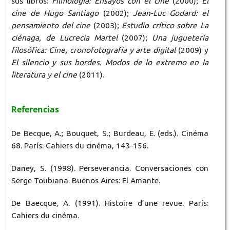
sus libros:
Filmología: Ensayos con el cine
(2000);
El
cine de Hugo Santiago
(2002);
Jean-Luc Godard: el
pensamiento del cine
(2003);
Estudio crítico sobre La
ciénaga, de Lucrecia Martel
(2007);
Una juguetería
filosófica: Cine, cronofotografía y arte digital
(2009) y
El silencio y sus bordes. Modos de lo extremo en la
literatura y el cine
(2011).
Referencias
De Becque, A.; Bouquet, S.; Burdeau, E. (eds.). Cinéma
68. París: Cahiers du cinéma, 143-156.
Daney, S. (1998). Perseverancia. Conversaciones con
Serge Toubiana. Buenos Aires: El Amante.
De Baecque, A. (1991). Histoire d’une revue. París:
Cahiers du cinéma.