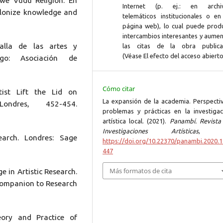
Ewe Vudu Religion. En
Internet (p. ej.: en archi
colonize knowledge and
telemáticos institucionales o en
página web), lo cual puede produ
intercambios interesantes y aumen
talla de las artes y
las citas de la obra publica
(Véase El efecto del acceso abierto
ago: Asociación de
Cómo citar
ist Lift the Lid on
La expansión de la academia. Perspectiv
ondres, 452-454.
problemas y prácticas en la investigac
artística local. (2021).
Panambí. Revista
Investigaciones Artísticas
earch. Londres: Sage
https://doi.org/10.22370/panambi.2020.1
447
Más formatos de cita
e in Artistic Research.
e Companion to Research
eory and Practice of