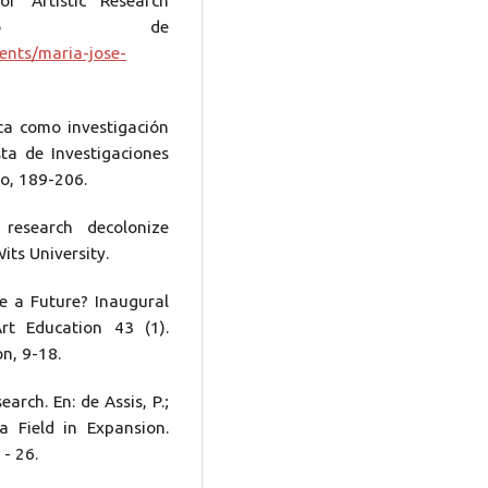
or Artistic Research
uperado de
dents/maria-jose-
tica como investigación
ta de Investigaciones
so, 189-206.
research decolonize
its University.
ve a Future? Inaugural
rt Education 43 (1).
n, 9-18.
arch. En: de Assis, P.;
 a Field in Expansion.
- 26.