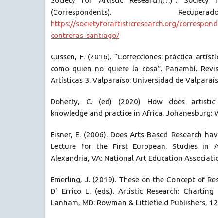
Society for Artistic Research(…)”. Society f
(Correspondents). Rec
https://societyforartisticresearch.org/correspon
contreras-santiago/
Cussen, F. (2016). “Correcciones: práctica artís
como quien no quiere la cosa”. Panambí. Revis
Artísticas 3. Valparaíso: Universidad de Valparaí
Doherty, C. (ed) (2020) How does artistic 
knowledge and practice in Africa. Johanesburg: W
Eisner, E. (2006). Does Arts-Based Research ha
Lecture for the First European. Studies in A
Alexandria, VA: National Art Education Associatio
Emerling, J. (2019). These on the Concept of Rese
D' Errico L. (eds.). Artistic Research: Charting
Lanham, MD: Rowman & Littlefield Publishers, 12 