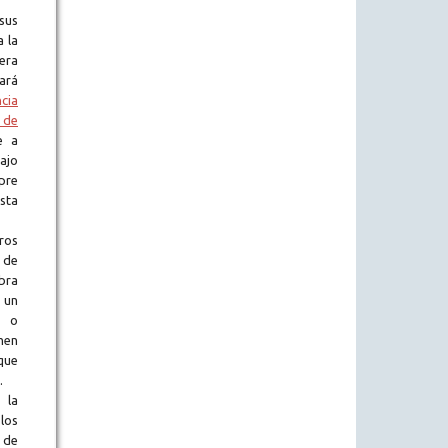
sus
a la
era
tará
ncia
 de
e a
ajo
pre
sta
ros
 de
obra
 un
l o
en
que
.
 la
 los
 de