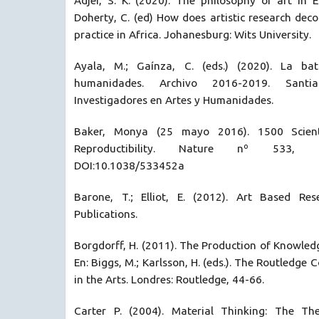
Adjei, S. K. (2020). The philosophy of art in 
Doherty, C. (ed) How does artistic research de
practice in Africa. Johanesburg: Wits University.
Ayala, M.; Gaínza, C. (eds.) (2020). La ba
humanidades. Archivo 2016-2019. Santi
Investigadores en Artes y Humanidades.
Baker, Monya (25 mayo 2016). 1500 Scient
Reproductibility. Nature nº 533, L
DOI:10.1038/533452a
Barone, T.; Elliot, E. (2012). Art Based Res
Publications.
Borgdorff, H. (2011). The Production of Knowledg
En: Biggs, M.; Karlsson, H. (eds.). The Routledg
in the Arts. Londres: Routledge, 44-66.
Carter P. (2004). Material Thinking: The Th