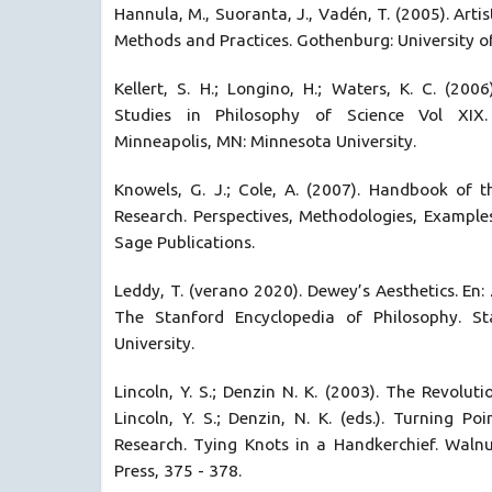
Hannula, M., Suoranta, J., Vadén, T. (2005). Artis
Methods and Practices. Gothenburg: University o
Kellert, S. H.; Longino, H.; Waters, K. C. (2006)
Studies in Philosophy of Science Vol XIX. S
Minneapolis, MN: Minnesota University.
Knowels, G. J.; Cole, A. (2007). Handbook of t
Research. Perspectives, Methodologies, Examples
Sage Publications.
Leddy, T. (verano 2020). Dewey’s Aesthetics. En: 
The Stanford Encyclopedia of Philosophy. St
University.
Lincoln, Y. S.; Denzin N. K. (2003). The Revoluti
Lincoln, Y. S.; Denzin, N. K. (eds.). Turning Po
Research. Tying Knots in a Handkerchief. Walnu
Press, 375 - 378.