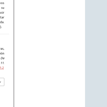
vos
 su
cir
tar
da.
).
as,
ión
 De
,
11
.
1.2