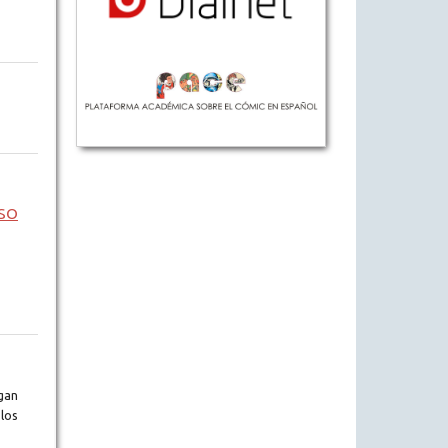
SO
gan
los