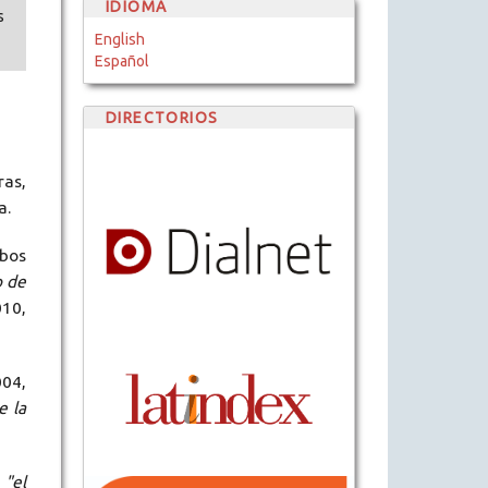
IDIOMA
s
English
Español
DIRECTORIOS
ras,
a.
mbos
o de
010,
004,
e la
:
"el