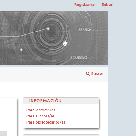
Registrarse
Entrar
Buscar
INFORMACIÓN
Para lectores/as
Para autores/as
Para bibliotecarios/as