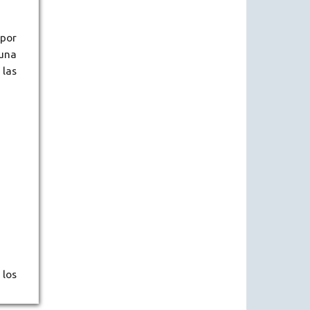
 por
 una
las
 los