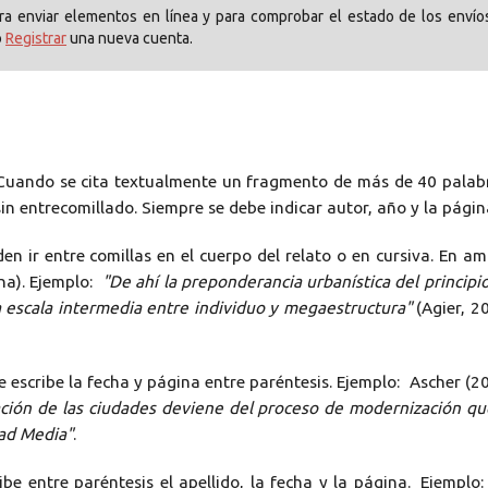
para enviar elementos en línea y para comprobar el estado de los envío
o
Registrar
una nueva cuenta.
-Cuando se cita textualmente un fragmento de más de 40 palab
in entrecomillado. Siempre se debe indicar autor, año y la págin
den ir entre comillas en el cuerpo del relato o en cursiva. En a
ina). Ejemplo:
"De ahí la preponderancia urbanística del principi
 la escala intermedia entre individuo y megaestructura"
(Agier, 2
 se escribe la fecha y página entre paréntesis. Ejemplo: Ascher (2
ación de las ciudades deviene del proceso de modernización qu
ad Media"
.
ribe entre paréntesis el apellido, la fecha y la página. Ejemplo