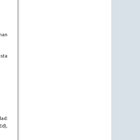
enan
ista
dad:
Ed),