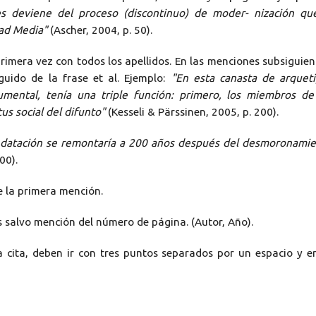
es deviene del proceso (discontinuo) de moder- nización qu
dad Media"
(Ascher, 2004, p. 50).
 primera vez con todos los apellidos. En las menciones subsiguien
eguido de la frase et al. Ejemplo:
"En esta canasta de arquet
mental, tenía una triple función: primero, los miembros de
s social del difunto"
(Kesseli & Pärssinen, 2005, p. 200).
 su datación se remontaría a 200 años después del desmoronami
00).
de la primera mención.
os salvo mención del número de página. (Autor, Año).
 la cita, deben ir con tres puntos separados por un espacio y e