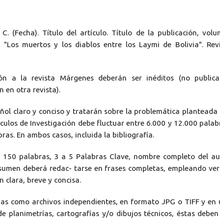
. C. (Fecha). Título del artículo. Título de la publicación, vol
. "Los muertos y los diablos entre los Laymi de Bolivia". Rev
ón a la revista Márgenes deberán ser inéditos (no public
 en otra revista).
ñol claro y conciso y tratarán sobre la problemática planteada
tículos de Investigación debe fluctuar entre 6.000 y 12.000 palab
bras. En ambos casos, incluida la bibliografía.
de 150 palabras, 3 a 5 Palabras Clave, nombre completo del au
l resumen deberá redac- tarse en frases completas, empleando ve
n clara, breve y concisa.
adas como archivos independientes, en formato JPG o TIFF y en
e planimetrías, cartografías y/o dibujos técnicos, éstas deben