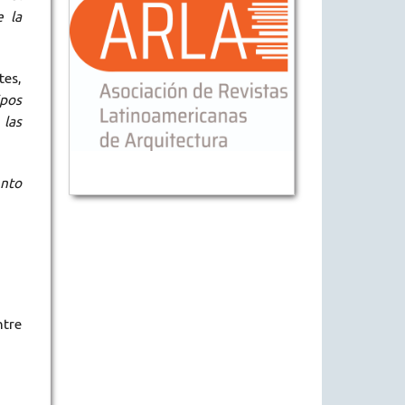
e la
tes,
ipos
 las
ento
ntre