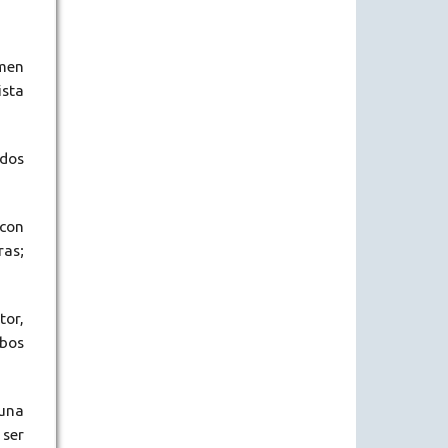
umen
ista
ados
 con
ras;
tor,
rbos
 una
 ser