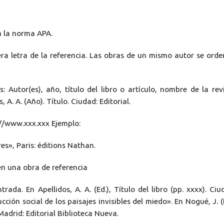
a la norma APA.
era letra de la referencia. Las obras de un mismo autor se ord
s: Autor(es), año, título del libro o artículo, nombre de la rev
A. A. (Año). Título. Ciudad: Editorial.
p://www.xxx.xxx Ejemplo:
res», Paris: éditions Nathan.
 en una obra de referencia
trada. En Apellidos, A. A. (Ed.), Título del libro (pp. xxxx). Ciu
cción social de los paisajes invisibles del miedo». En Nogué, J. (
Madrid: Editorial Biblioteca Nueva.