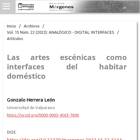
Inicio
/
Archivos
/
Vol. 15 Núm. 22 (2022): ANALÓGICO - DIGITAL: INTERFACES
/
Artículos
Las artes escénicas como
interfaces del habitar
doméstico
Gonzalo Herrera León
Universidad de Valparaiso
https://orcid.org/0000-0003-4563-769X
DOI:
https://doi.org/10.22370/margenes.2022.15.22.3244