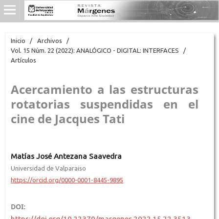
Inicio
/
Archivos
/
Vol. 15 Núm. 22 (2022): ANALÓGICO - DIGITAL: INTERFACES
/
Artículos
Acercamiento a las estructuras
rotatorias suspendidas en el
cine de Jacques Tati
Matías José Antezana Saavedra
Universidad de Valparaiso
https://orcid.org/0000-0001-8445-9895
DOI:
https://doi.org/10.22370/margenes.2022.15.22.3513