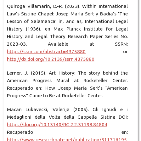
Quiroga Villamarín, D.-R. (2023). Within International
Law’s Sistine Chapel: Josep María Sert y Badia’s ‘The
Lesson of Salamanca’ in, and as, International Legal
History (1936), en Max Planck Institute for Legal
History and Legal Theory Research Paper Series No.
2023-03, Available at SSRN:
https://ssrn.com/abstract=4375880
or
http://dx.doi.org/10.2139/ssrn.4375880
Lerner, J. (2015). Art History: The story behind the
American Progress Mural at Rockefeller Center.
Recuperado en: How Josep Maria Sert’s “American
Progress” Came to Be at Rockefeller Center.
Macan Lukavecki, Valerija (2005). Gli Ignudi e i
Medaglioni della Volta della Cappella Sistina DOI:
https://doi.org/10.13140/RG.2.2.31198.84804
Recuperado en:
https://www.researchgate.net/publication/311716195