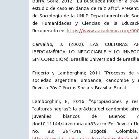
Burry, Sofía. 2012. “La búsqueda interior a tra
estudio de caso en danza de raíz afro”. Present
de Sociología de la UNLP. Departamento de Soci
de Humanidades y Ciencias de la Educaci
Recuperado en:
https://www.aacademica.org/00
Carvalho, J. (2002). LAS CULTURAS A
IBEROAMÉRICA: LO NEGOCIABLE Y LO INNEGO
SIN CONDICIÓN). Brasilia: Universidad de Brasilia
Frigerio y Lamborghini; 2011. “Procesos de r
sociedad argentina: umbanda, candombe y mil
Revista Pós Ciências Sociais. Brasilia. Brasil
Lamborghini, E., 2016. “Apropiaciones y resi
“culturas negras”: la práctica del candombe af
juveniles blancos de Buenos Aire
doi:10.11144/Javeriana.uh83.arcn En: Revista U
no. 83; 291-318 Bogotá. Colombia.
https://revistas.javeriana.edu.co/index.php/univh