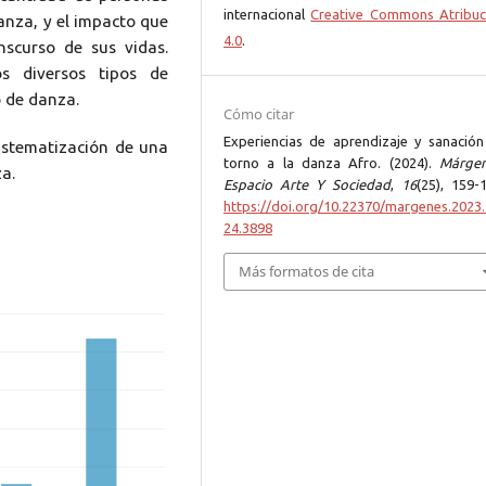
internacional
Creative Commons Atribuc
anza, y el impacto que
4.0
.
nscurso de sus vidas.
s diversos tipos de
o de danza.
Cómo citar
Experiencias de aprendizaje y sanación
sistematización de una
torno a la danza Afro. (2024).
Márgen
a.
Espacio Arte Y Sociedad
,
16
(25), 159-
https://doi.org/10.22370/margenes.2023.
24.3898
Más formatos de cita