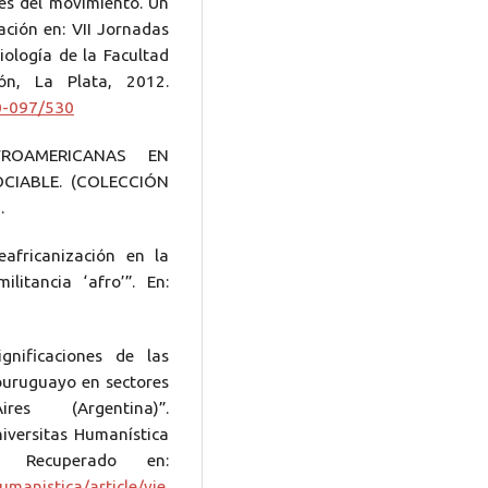
vés del movimiento. Un
ación en: VII Jornadas
ología de la Facultad
ón, La Plata, 2012.
0-097/530
FROAMERICANAS EN
CIABLE. (COLECCIÓN
.
eafricanización en la
itancia ‘afro’”. En:
gnificaciones de las
rouruguayo en sectores
s (Argentina)”.
niversitas Humanística
 Recuperado en:
umanistica/article/vie