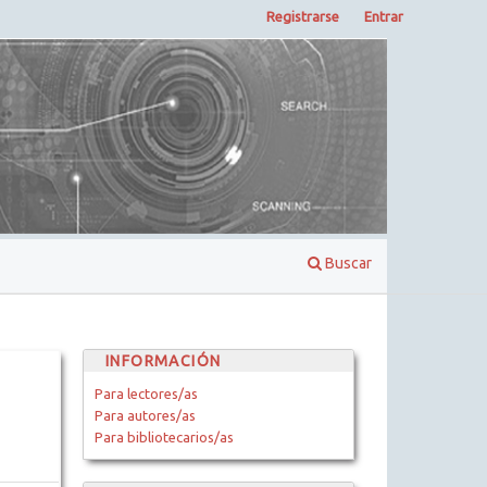
Registrarse
Entrar
Buscar
INFORMACIÓN
Para lectores/as
Para autores/as
Para bibliotecarios/as