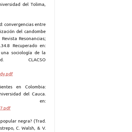
iversidad del Tolima,
ad: convergencias entre
lización del candombe
 Revista Resonancias;
4.34.8 Recuperado en:
 una sociología de la
 Ed. CLACSO
dy.pdf
ientes en Colombia:
Universidad del Cauca.
rado en:
7.pdf
a popular negra? (Trad.
estrepo, C. Walsh, & V.