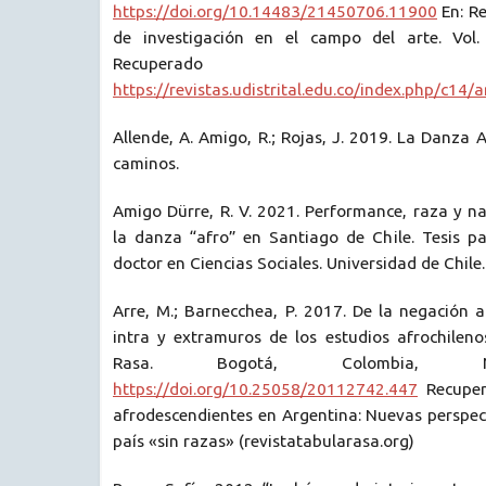
https://doi.org/10.14483/21450706.11900
En: Re
de investigación en el campo del arte. Vol
Recuperad
https://revistas.udistrital.edu.co/index.php/c14/
Allende, A. Amigo, R.; Rojas, J. 2019. La Danza 
caminos.
Amigo Dürre, R. V. 2021. Performance, raza y na
la danza “afro” en Santiago de Chile. Tesis p
doctor en Ciencias Sociales. Universidad de Chile.
Arre, M.; Barnecchea, P. 2017. De la negación a 
intra y extramuros de los estudios afrochileno
Rasa. Bogotá, Colombia, N.
https://doi.org/10.25058/20112742.447
Recuper
afrodescendientes en Argentina: Nuevas perspec
país «sin razas» (revistatabularasa.org)