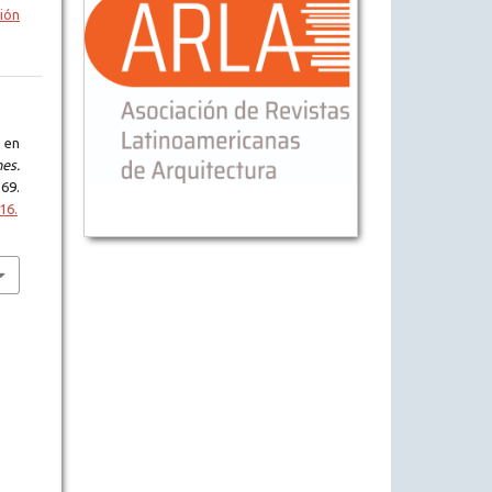
ión
 en
es.
169.
16.