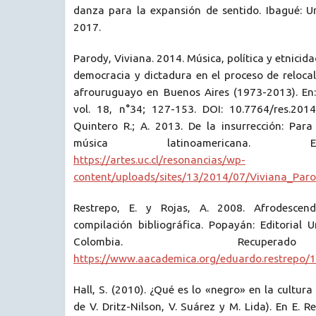
danza para la expansión de sentido. Ibagué: Un
2017.
Parody, Viviana. 2014. Música, política y etnicid
democracia y dictadura en el proceso de reloca
afrouruguayo en Buenos Aires (1973-2013). En:
vol. 18, n°34; 127-153. DOI: 10.7764/res.201
Quintero R.; A. 2013. De la insurrección: Para
música latinoamericana.
https://artes.uc.cl/resonancias/wp-
content/uploads/sites/13/2014/07/Viviana_Paro
Restrepo, E. y Rojas, A. 2008. Afrodescend
compilación bibliográfica. Popayán: Editorial 
Colombia. Recupe
https://www.aacademica.org/eduardo.restrepo/1
Hall, S. (2010). ¿Qué es lo «negro» en la cultur
de V. Dritz-Nilson, V. Suárez y M. Lida). En E. R