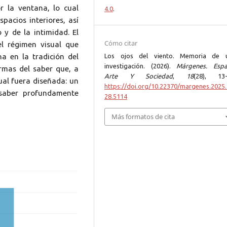
 la ventana, lo cual
4.0
.
pacios interiores, así
y de la intimidad. El
Cómo citar
el régimen visual que
a en la tradición del
Los ojos del viento. Memoria de 
investigación. (2026).
Márgenes. Espa
ormas del saber que, a
Arte Y Sociedad
,
18
(28), 13-
ual fuera diseñada: un
https://doi.org/10.22370/margenes.2025.
 saber profundamente
28.5114
Más formatos de cita