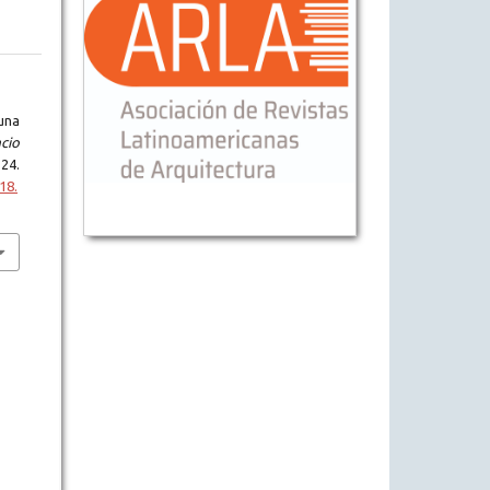
una
cio
24.
18.