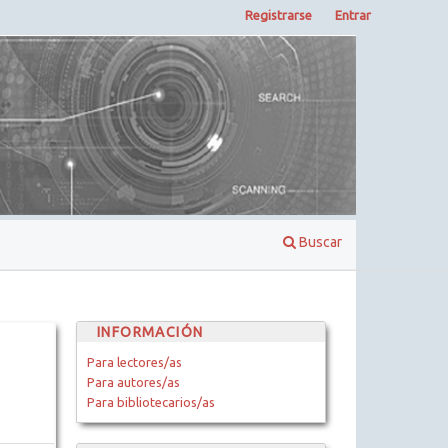
Registrarse
Entrar
Buscar
INFORMACIÓN
Para lectores/as
Para autores/as
Para bibliotecarios/as