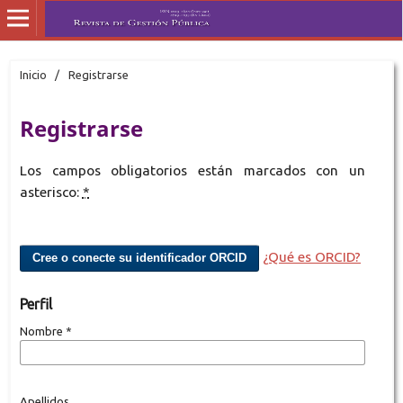
Inicio
/
Registrarse
Registrarse
Los campos obligatorios están marcados con un
asterisco:
*
¿Qué es ORCID?
Cree o conecte su identificador ORCID
Perfil
Nombre
*
Apellidos