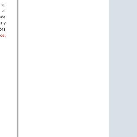
 su
 el
ede
s y
bra
del