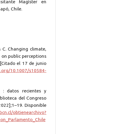
sitante Magíster en
apó, Chile.
 C. Changing climate,
 on public perceptions
[Citado el 17 de junio
oi.org/10.1007/s10584-
 : datos recientes y
iblioteca del Congreso
 2022];1–19. Disponible
.bcn.cl/obtienearchivo?
ion_Parlamento_Chile