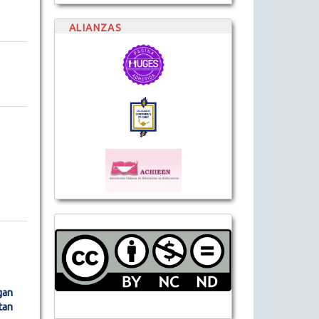
ALIANZAS
gan
tan