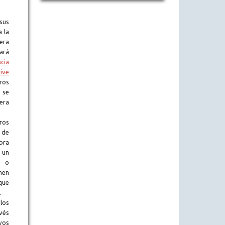
sus
a la
era
tará
ncia
ive
ros
 se
era
ros
 de
obra
 un
l o
en
que
.
los
vés
vos