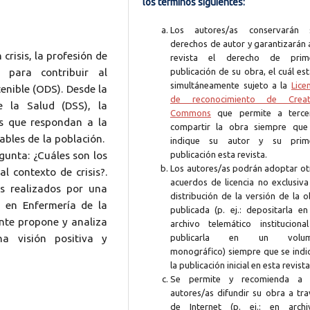
los términos siguientes:
Los autores/as conservarán 
derechos de autor y garantizarán 
risis, la profesión de
revista el derecho de prim
publicación de su obra, el cuál es
 para contribuir al
simultáneamente sujeto a la
Lice
enible (ODS). Desde la
de reconocimiento de Creat
e la Salud (DSS), la
Commons
que permite a terce
as que respondan a la
compartir la obra siempre que
ables de la población.
indique su autor y su prim
publicación esta revista.
egunta: ¿Cuáles son los
Los autores/as podrán adoptar ot
al contexto de crisis?.
acuerdos de licencia no exclusiva
os realizados por una
distribución de la versión de la 
 en Enfermería de la
publicada (p. ej.: depositarla en
ante propone y analiza
archivo telemático instituciona
publicarla en un volum
a visión positiva y
monográfico) siempre que se indi
la publicación inicial en esta revista
Se permite y recomienda a 
autores/as difundir su obra a tra
de Internet (p. ej.: en archi